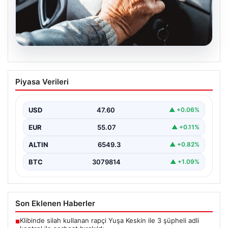
05.08.2026
Emekliye ÖTV’siz araç verilecek mi,
Piyasa Verileri
yasa çıkacak mı? Milyonlarca emekli
beklentiye girdi
USD
47.60
▲ +0.06%
EUR
55.07
▲ +0.11%
ALTIN
6549.3
▲ +0.82%
BTC
3079814
▲ +1.09%
Son Eklenen Haberler
Klibinde silah kullanan rapçi Yuşa Keskin ile 3 şüpheli adli
■