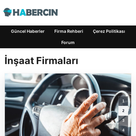
Güncel Haberler
Firma Rehberi
Çerez Politikası
Forum
İnşaat Firmaları
1
2
3
4