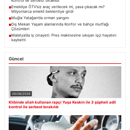
kontrol ile serbest bırakıldı
Emekliye ÖTV’siz araç verilecek mi, yasa çıkacak mı?
■
Milyonlarca emekli beklentiye girdi
Muğla Yatağan’da orman yangını
■
Dış Mekan Yaşam alanlarında Konfor ve bahçe mutfağı
■
Çözümleri
Malatya’da iş cinayeti: Pres makinesine sıkışan işçi hayatını
■
kaybetti
Güncel
06/08/2026
Klibinde silah kullanan rapçi Yuşa Keskin ile 3 şüpheli adli
kontrol ile serbest bırakıldı