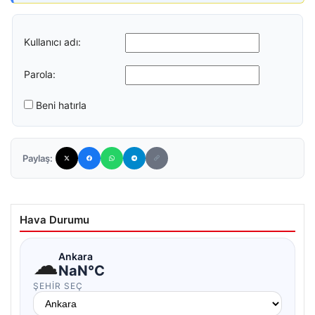
Kullanıcı adı:
Parola:
Beni hatırla
Paylaş:
Hava Durumu
☁
Ankara
NaN°C
ŞEHIR SEÇ