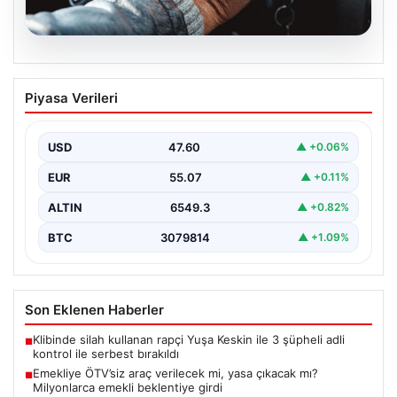
05.08.2026
Emekliye ÖTV’siz araç verilecek mi,
Piyasa Verileri
yasa çıkacak mı? Milyonlarca emekli
beklentiye girdi
USD
47.60
▲ +0.06%
EUR
55.07
▲ +0.11%
ALTIN
6549.3
▲ +0.82%
BTC
3079814
▲ +1.09%
Son Eklenen Haberler
Klibinde silah kullanan rapçi Yuşa Keskin ile 3 şüpheli adli
■
kontrol ile serbest bırakıldı
Emekliye ÖTV’siz araç verilecek mi, yasa çıkacak mı?
■
Milyonlarca emekli beklentiye girdi