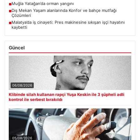
Muğla Yatağan’da orman yangını
■
Dış Mekan Yaşam alanlarında Konfor ve bahçe mutfağı
■
Çözümleri
Malatya’da iş cinayeti: Pres makinesine sıkışan işçi hayatını
■
kaybetti
Güncel
06/08/2026
Klibinde silah kullanan rapçi Yuşa Keskin ile 3 şüpheli adli
kontrol ile serbest bırakıldı
05/08/2026