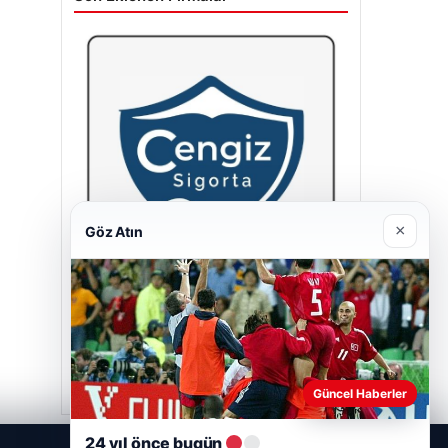
×
Göz Atın
Cengiz Sigorta
23/06/2026
Güncel Haberler
24 yıl önce bugün