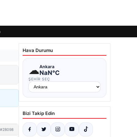
m
Hava Durumu
☁
Ankara
NaN°C
ŞEHIR SEÇ
Bizi Takip Edin
#28098