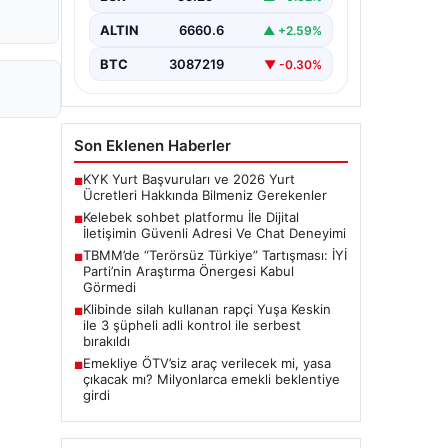
bir biçimde bağlantı kurması ciddi bir
önem ifade etmektedir.
ALTIN
6660.6
▲ +2.59%
Günümüzde…
BTC
3087219
▼ -0.30%
Son Eklenen Haberler
KYK Yurt Başvuruları ve 2026 Yurt
■
Ücretleri Hakkında Bilmeniz Gerekenler
Kelebek sohbet platformu İle Dijital
■
İletişimin Güvenli Adresi Ve Chat Deneyimi
TBMM’de “Terörsüz Türkiye” Tartışması: İYİ
■
Parti’nin Araştırma Önergesi Kabul
Görmedi
Klibinde silah kullanan rapçi Yuşa Keskin
■
ile 3 şüpheli adli kontrol ile serbest
bırakıldı
Emekliye ÖTV’siz araç verilecek mi, yasa
■
çıkacak mı? Milyonlarca emekli beklentiye
girdi