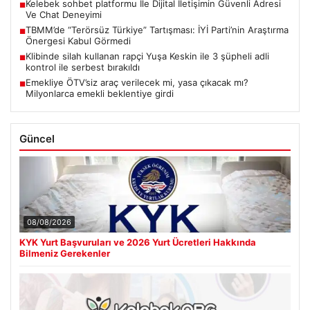
Kelebek sohbet platformu İle Dijital İletişimin Güvenli Adresi
■
Ve Chat Deneyimi
TBMM’de “Terörsüz Türkiye” Tartışması: İYİ Parti’nin Araştırma
■
Önergesi Kabul Görmedi
Klibinde silah kullanan rapçi Yuşa Keskin ile 3 şüpheli adli
■
kontrol ile serbest bırakıldı
Emekliye ÖTV’siz araç verilecek mi, yasa çıkacak mı?
■
Milyonlarca emekli beklentiye girdi
Güncel
08/08/2026
KYK Yurt Başvuruları ve 2026 Yurt Ücretleri Hakkında
Bilmeniz Gerekenler