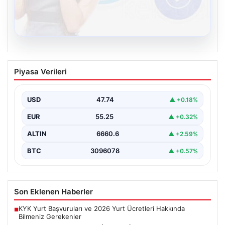
08.08.2026
Kelebek sohbet platformu İle Dijital
Piyasa Verileri
İletişimin Güvenli Adresi Ve Chat
Deneyimi
USD
47.74
▲ +0.18%
İnternet çağında insanların güvenli bir biçimde bağlantı
kurması ciddi bir önem ifade etmektedir. Günümüzde…
EUR
55.25
▲ +0.32%
ALTIN
6660.6
▲ +2.59%
BTC
3096078
▲ +0.57%
Son Eklenen Haberler
KYK Yurt Başvuruları ve 2026 Yurt Ücretleri Hakkında
■
Bilmeniz Gerekenler