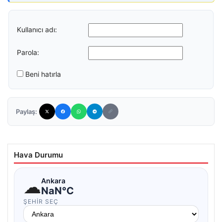
Kullanıcı adı:
Parola:
Beni hatırla
Paylaş:
Hava Durumu
☁
Ankara
NaN°C
ŞEHIR SEÇ