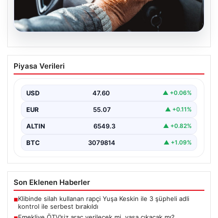
05.08.2026
Emekliye ÖTV’siz araç verilecek mi,
Piyasa Verileri
yasa çıkacak mı? Milyonlarca emekli
beklentiye girdi
USD
47.60
▲ +0.06%
EUR
55.07
▲ +0.11%
ALTIN
6549.3
▲ +0.82%
BTC
3079814
▲ +1.09%
Son Eklenen Haberler
Klibinde silah kullanan rapçi Yuşa Keskin ile 3 şüpheli adli
■
kontrol ile serbest bırakıldı
Emekliye ÖTV’siz araç verilecek mi, yasa çıkacak mı?
■