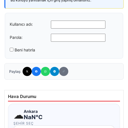
Bu konuyu yanıtlamak için giriş yapmış olmalısınız.
Kullanıcı adı:
Parola:
Beni hatırla
Paylaş:
Hava Durumu
☁
Ankara
NaN°C
ŞEHIR SEÇ