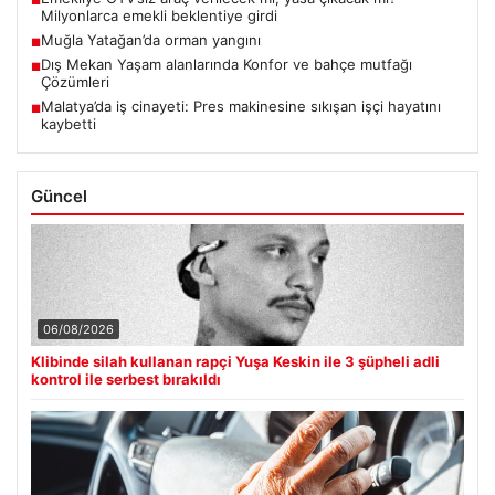
Milyonlarca emekli beklentiye girdi
Muğla Yatağan’da orman yangını
■
Dış Mekan Yaşam alanlarında Konfor ve bahçe mutfağı
■
Çözümleri
Malatya’da iş cinayeti: Pres makinesine sıkışan işçi hayatını
■
kaybetti
Güncel
06/08/2026
Klibinde silah kullanan rapçi Yuşa Keskin ile 3 şüpheli adli
kontrol ile serbest bırakıldı