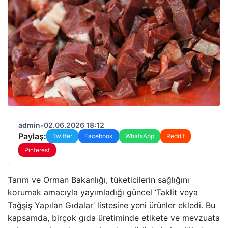
admin
•
02.06.2026 18:12
Paylaş:
Twitter
Facebook
WhatsApp
Reddit
Pinterest
Tarım ve Orman Bakanlığı, tüketicilerin sağlığını
korumak amacıyla yayımladığı güncel ‘Taklit veya
Tağşiş Yapılan Gıdalar’ listesine yeni ürünler ekledi. Bu
kapsamda, birçok gıda üretiminde etikete ve mevzuata