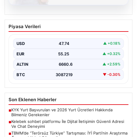
08.08.2026
Kelebek sohbet platformu İle Dijital
Piyasa Verileri
İletişimin Güvenli Adresi Ve Chat
Deneyimi
USD
47.74
▲ +0.18%
İnternet çağında insanların güvenli bir biçimde bağlantı
kurması ciddi bir önem ifade etmektedir. Günümüzde…
EUR
55.25
▲ +0.32%
ALTIN
6660.6
▲ +2.59%
BTC
3087219
▼ -0.30%
Son Eklenen Haberler
KYK Yurt Başvuruları ve 2026 Yurt Ücretleri Hakkında
■
Bilmeniz Gerekenler
Kelebek sohbet platformu İle Dijital İletişimin Güvenli Adresi
■
Ve Chat Deneyimi
TBMM’de “Terörsüz Türkiye” Tartışması: İYİ Parti’nin Araştırma
■