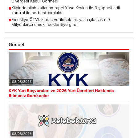
Önergesi Kabul Görmedi
Klibinde silah kullanan rapçi Yuşa Keskin ile 3 şüpheli adli
■
kontrol ile serbest bırakıldı
Emekliye ÖTV’siz araç verilecek mi, yasa çıkacak mı?
■
Milyonlarca emekli beklentiye girdi
Güncel
08/08/2026
KYK Yurt Başvuruları ve 2026 Yurt Ücretleri Hakkında
Bilmeniz Gerekenler
08/08/2026