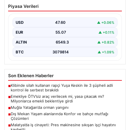
Emekliye ÖTV’siz araç verilecek mi,
Piyasa Verileri
yasa çıkacak mı? Milyonlarca emekli
beklentiye girdi
USD
47.60
▲ +0.06%
EUR
55.07
▲ +0.11%
ALTIN
6549.3
▲ +0.82%
BTC
3079814
▲ +1.09%
Son Eklenen Haberler
Klibinde silah kullanan rapçi Yuşa Keskin ile 3 şüpheli adli
■
kontrol ile serbest bırakıldı
Emekliye ÖTV’siz araç verilecek mi, yasa çıkacak mı?
■
Milyonlarca emekli beklentiye girdi
Muğla Yatağan’da orman yangını
■
Dış Mekan Yaşam alanlarında Konfor ve bahçe mutfağı
■
Çözümleri
Malatya’da iş cinayeti: Pres makinesine sıkışan işçi hayatını
■
kaybetti