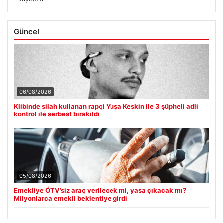
Güncel
06/08/2026
Klibinde silah kullanan rapçi Yuşa Keskin ile 3 şüpheli adli
kontrol ile serbest bırakıldı
05/08/2026
Emekliye ÖTV’siz araç verilecek mi, yasa çıkacak mı?
Milyonlarca emekli beklentiye girdi