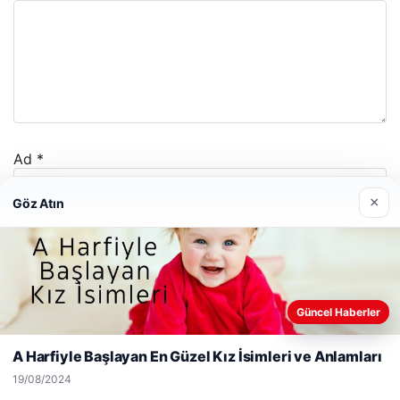
Ad
*
×
Göz Atın
E-posta
*
İnternet sitesi
Web sitemizi nasıl kullandığınızı daha iyi anlayabilmek,
Güncel Haberler
deneyiminizi kişiselleştirmek ve geliştirmek amacıyla çerezler
kullanıyoruz.
Çerez Politikamız
A Harfiyle Başlayan En Güzel Kız İsimleri ve Anlamları
Reddet
Kabul Et
19/08/2024
Daha sonraki yorumlarımda kullanılması için adım, e-