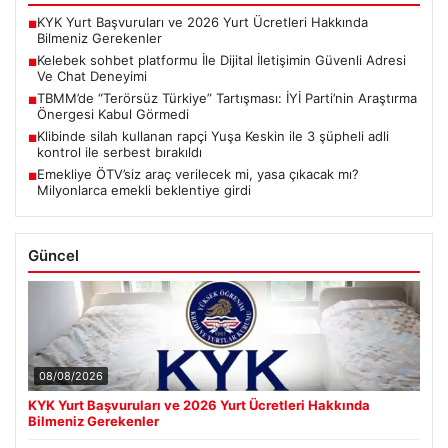
KYK Yurt Başvuruları ve 2026 Yurt Ücretleri Hakkında
■
Bilmeniz Gerekenler
Kelebek sohbet platformu İle Dijital İletişimin Güvenli Adresi
■
Ve Chat Deneyimi
TBMM’de “Terörsüz Türkiye” Tartışması: İYİ Parti’nin Araştırma
■
Önergesi Kabul Görmedi
Klibinde silah kullanan rapçi Yuşa Keskin ile 3 şüpheli adli
■
kontrol ile serbest bırakıldı
Emekliye ÖTV’siz araç verilecek mi, yasa çıkacak mı?
■
Milyonlarca emekli beklentiye girdi
Güncel
08/08/2026
KYK Yurt Başvuruları ve 2026 Yurt Ücretleri Hakkında
Bilmeniz Gerekenler