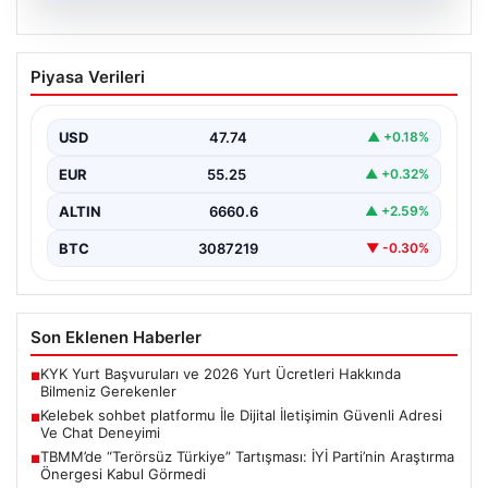
08.08.2026
Kelebek sohbet platformu İle Dijital
Piyasa Verileri
İletişimin Güvenli Adresi Ve Chat
Deneyimi
USD
47.74
▲ +0.18%
İnternet çağında insanların güvenli bir biçimde bağlantı
kurması ciddi bir önem ifade etmektedir. Günümüzde…
EUR
55.25
▲ +0.32%
ALTIN
6660.6
▲ +2.59%
BTC
3087219
▼ -0.30%
Son Eklenen Haberler
KYK Yurt Başvuruları ve 2026 Yurt Ücretleri Hakkında
■
Bilmeniz Gerekenler
Kelebek sohbet platformu İle Dijital İletişimin Güvenli Adresi
■
Ve Chat Deneyimi
TBMM’de “Terörsüz Türkiye” Tartışması: İYİ Parti’nin Araştırma
■
Önergesi Kabul Görmedi