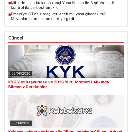
Klibinde silah kullanan rapçi Yuşa Keskin ile 3 şüpheli adli
■
kontrol ile serbest bırakıldı
Emekliye ÖTV’siz araç verilecek mi, yasa çıkacak mı?
■
Milyonlarca emekli beklentiye girdi
Güncel
08/08/2026
KYK Yurt Başvuruları ve 2026 Yurt Ücretleri Hakkında
Bilmeniz Gerekenler
08/08/2026
Kelebek sohbet platformu İle Dijital İletişimin Güvenli Adresi