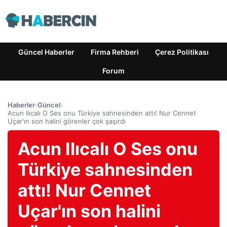
Güncel Haberler
Firma Rehberi
Çerez Politikası
Forum
Haberler
›
Güncel
›
Acun Ilıcalı O Ses onu Türkiye sahnesinden attı! Nur Cennet
Uçar'ın son halini görenler çok şaşırdı
Acun Ilıcalı O Ses onu
Türkiye sahnesinden
attı! Nur Cennet
Uçar'ın son halini