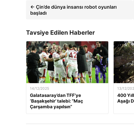
← Çin’de dünya insansı robot oyunları
başladı
Tavsiye Edilen Haberler
14/12/2025
13/12/20
Galatasaray’dan TFF’ye
400 Yıl
‘Başakşehir’ talebi: “Maç
Aşağı 
Çarşamba yapılsın”