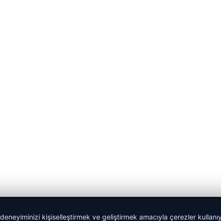
 deneyiminizi kişiselleştirmek ve geliştirmek amacıyla çerezler kullan