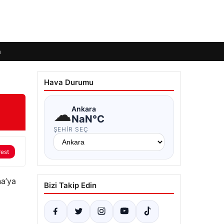
m
Hava Durumu
☁
Ankara
NaN°C
ŞEHIR SEÇ
rest
na’ya
Bizi Takip Edin
i