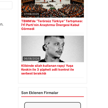
07/08/2026
TBMM’de “Terörsüz Türkiye” Tartışması:
n.
İYİ Parti’nin Araştırma Önergesi Kabul
Görmedi
06/08/2026
Klibinde silah kullanan rapçi Yuşa
Keskin ile 3 şüpheli adli kontrol ile
serbest bırakıldı
Son Eklenen Firmalar