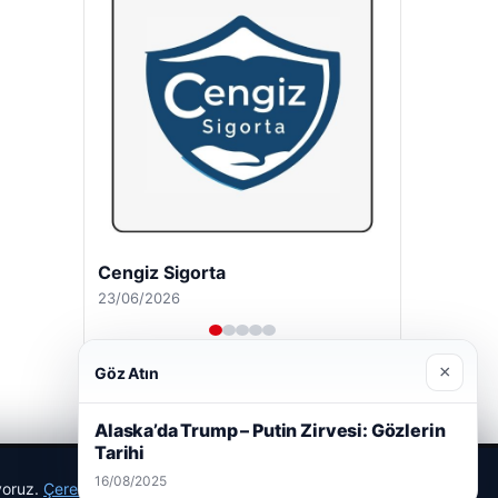
Cengiz Sigorta
23/06/2026
×
Göz Atın
Alaska’da Trump – Putin Zirvesi: Gözlerin
Tarihi
16/08/2025
ıyoruz.
Çerez Politikamız
Reddet
Kabul Et