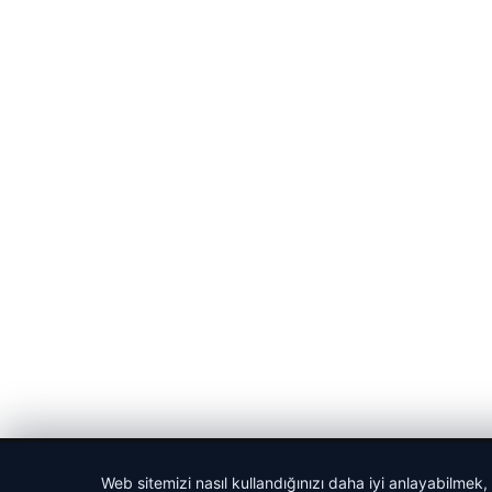
© 2026 Habercin – Güncel Haberler
Web sitemizi nasıl kullandığınızı daha iyi anlayabilmek,