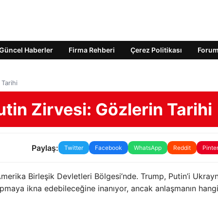
Güncel Haberler
Firma Rehberi
Çerez Politikası
Foru
Tarihi
in Zirvesi: Gözlerin Tarihi
Paylaş:
Twitter
Facebook
WhatsApp
Reddit
Pinte
Amerika Birleşik Devletleri Bölgesi’nde. Trump, Putin’i Ukray
yapmaya ikna edebileceğine inanıyor, ancak anlaşmanın hang