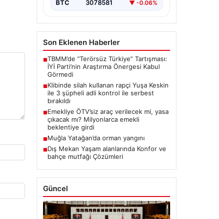
BTC
3078581
▼ -0.06%
Son Eklenen Haberler
TBMM’de “Terörsüz Türkiye” Tartışması:
■
İYİ Parti’nin Araştırma Önergesi Kabul
Görmedi
Klibinde silah kullanan rapçi Yuşa Keskin
■
ile 3 şüpheli adli kontrol ile serbest
bırakıldı
Emekliye ÖTV’siz araç verilecek mi, yasa
■
çıkacak mı? Milyonlarca emekli
beklentiye girdi
Muğla Yatağan’da orman yangını
■
Dış Mekan Yaşam alanlarında Konfor ve
■
bahçe mutfağı Çözümleri
Güncel