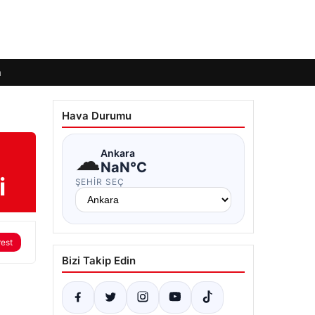
m
Hava Durumu
☁
Ankara
NaN°C
i
ŞEHIR SEÇ
rest
Bizi Takip Edin