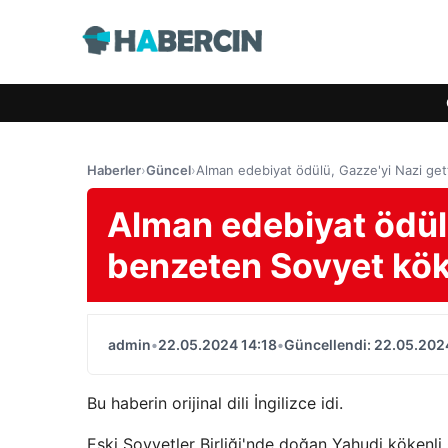
Haberler
›
Güncel
›
Alman edebiyat ödülü, Gazze'yi Nazi gett
Alman edebiyat ödülü
benzeten Sovyet köke
admin
•
22.05.2024 14:18
•
Güncellendi: 22.05.202
Bu haberin orijinal dili İngilizce idi.
Eski Sovyetler Birliği'nde doğan Yahudi kökenli