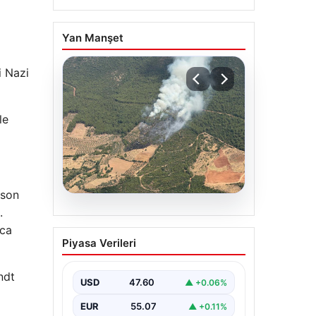
Yan Manşet
i Nazi
le
 son
.
05.08.2026
rca
Muğla Yatağan’da orman
Piyasa Verileri
yangını
ndt
USD
47.60
▲ +0.06%
EUR
55.07
▲ +0.11%