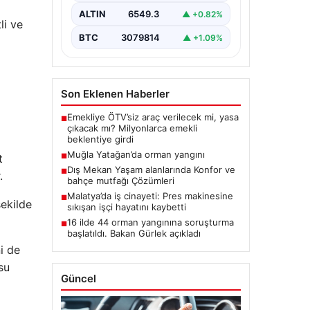
ALTIN
6549.3
▲ +0.82%
li ve
BTC
3079814
▲ +1.09%
Son Eklenen Haberler
Emekliye ÖTV’siz araç verilecek mi, yasa
■
çıkacak mı? Milyonlarca emekli
beklentiye girdi
Muğla Yatağan’da orman yangını
t
■
Dış Mekan Yaşam alanlarında Konfor ve
■
.
bahçe mutfağı Çözümleri
Malatya’da iş cinayeti: Pres makinesine
■
ekilde
sıkışan işçi hayatını kaybetti
16 ilde 44 orman yangınına soruşturma
■
başlatıldı. Bakan Gürlek açıkladı
ni de
su
Güncel