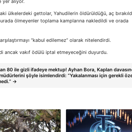
 yer alıyor.
aki ülkelerdeki gettolar, Yahudilerin öldürüldüğü, aç bırakıld
 Burada ölmeyenler toplama kamplarına nakledildi ve orada
karşılaştırmayı “kabul edilemez” olarak nitelendirdi.
di ancak vakıf ödülü iptal etmeyeceğini duyurdu.
an 80 ile gizli ifadeye mektup! Ayhan Bora, Kaplan davasın
üdürlerini şöyle isimlendirdi: “Yakalanması için gerekli öz
medi.” →