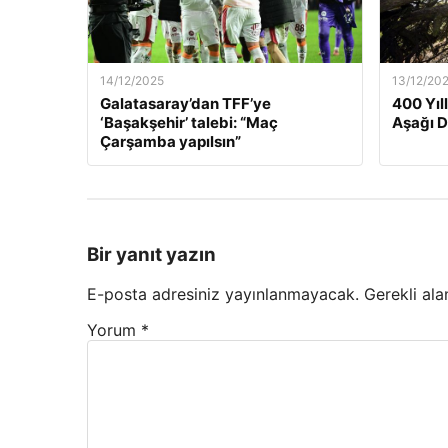
14/12/2025
13/12/20
Galatasaray’dan TFF’ye
400 Yıl
‘Başakşehir’ talebi: “Maç
Aşağı 
Çarşamba yapılsın”
Bir yanıt yazın
E-posta adresiniz yayınlanmayacak.
Gerekli ala
Yorum
*