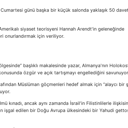
 Cumartesi günü başka bir küçük salonda yaklaşık 50 davet
Amerikalı siyaset teorisyeni Hannah Arendt'in geleneğinde
i onurlandırmak için veriliyor.
ölgesinde” başlıklı makalesinde yazar, Almanya'nın Holokos
l konusunda özgür ve açık tartışmayı engellediğini savunuyor
fından Müslüman göçmenleri hedef almak için “alaycı bir ş
nuyor.
ü kınadı, ancak aynı zamanda İsrail'in Filistinlilerle ilişkisi
an işgal edilen bir Doğu Avrupa ülkesindeki bir Yahudi getto