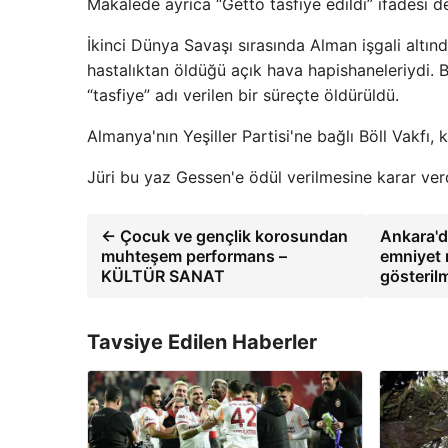
Makalede ayrıca “Getto tasfiye edildi” ifadesi de
İkinci Dünya Savaşı sırasında Alman işgali altınd
hastalıktan öldüğü açık hava hapishaneleriydi.
“tasfiye” adı verilen bir süreçte öldürüldü.
Almanya'nın Yeşiller Partisi'ne bağlı Böll Vakfı, 
Jüri bu yaz Gessen'e ödül verilmesine karar ver
← Çocuk ve gençlik korosundan
Ankara'd
muhteşem performans –
emniyet m
KÜLTÜR SANAT
gösteril
Tavsiye Edilen Haberler