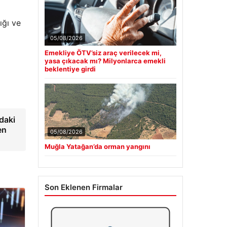
ığı ve
05/08/2026
Emekliye ÖTV’siz araç verilecek mi,
yasa çıkacak mı? Milyonlarca emekli
beklentiye girdi
daki
en
05/08/2026
Muğla Yatağan’da orman yangını
Son Eklenen Firmalar