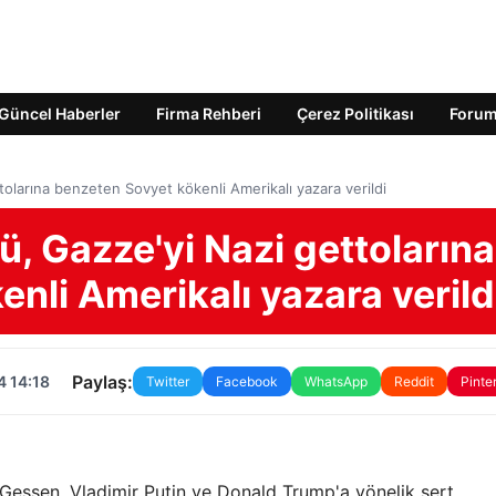
Güncel Haberler
Firma Rehberi
Çerez Politikası
Foru
olarına benzeten Sovyet kökenli Amerikalı yazara verildi
, Gazze'yi Nazi gettolarına
nli Amerikalı yazara verild
Paylaş:
4 14:18
Twitter
Facebook
WhatsApp
Reddit
Pinte
 Gessen, Vladimir Putin ve Donald Trump'a yönelik sert