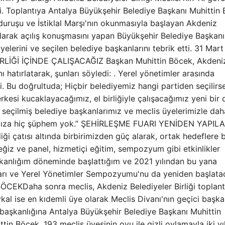
ildi. Toplantıya Antalya Büyükşehir Belediye Başkanı Muhittin
ı duruşu ve İstiklal Marşı'nın okunmasıyla başlayan Akdeniz
 olarak açılış konuşmasını yapan Büyükşehir Belediye Başkanı
yelerini ve seçilen belediye başkanlarını tebrik etti. 31 Mart
ŞBİRLİĞİ İÇİNDE ÇALIŞACAĞIZ Başkan Muhittin Böcek, Akdeni
ı hatırlatarak, şunları söyledi: . Yerel yönetimler arasında
i. Bu doğrultuda; Hiçbir belediyemiz hangi partiden seçilirs
rkesi kucaklayacağımız, el birliğiyle çalışacağımız yeni bir
seçilmiş belediye başkanlarımız ve meclis üyelerimizle dah
cağımıza hiç şüphem yok.” ŞEHİRLEŞME FUARI YENİDEN YAPIL
ği çatısı altında birbirimizden güç alarak, ortak hedeflere b
ğiz ve panel, hizmetiçi eğitim, sempozyum gibi etkinlikler
aşkanlığım döneminde başlattığım ve 2021 yılından bu yana
uarı ve Yerel Yönetimler Sempozyumu'nu da yeniden başlatac
Daha sonra meclis, Akdeniz Belediyeler Birliği toplant
al ise en kıdemli üye olarak Meclis Divanı'nın geçici başkan
ği başkanlığına Antalya Büyükşehir Belediye Başkanı Muhittin
in Böcek, 193 meclis üyesinin oyu ile gizli oylamayla iki yıl