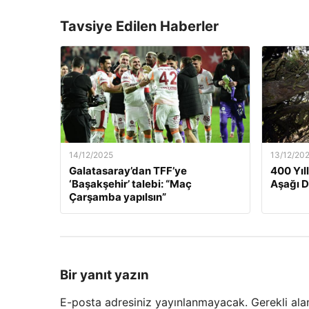
Tavsiye Edilen Haberler
14/12/2025
13/12/20
Galatasaray’dan TFF’ye
400 Yıl
‘Başakşehir’ talebi: “Maç
Aşağı 
Çarşamba yapılsın”
Bir yanıt yazın
E-posta adresiniz yayınlanmayacak.
Gerekli ala