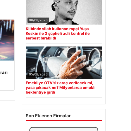
06/08/2026
Klibinde silah kullanan rapçi Yuşa
Keskin ile 3 şüpheli adli kontrol ile
serbest bırakıldı
rarı
05/08/2026
Emekliye ÖTV’siz araç verilecek mi,
yasa çıkacak mı? Milyonlarca emekli
beklentiye girdi
Son Eklenen Firmalar