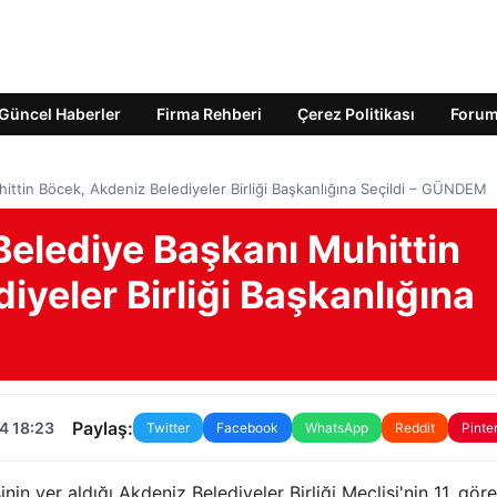
Güncel Haberler
Firma Rehberi
Çerez Politikası
Foru
ittin Böcek, Akdeniz Belediyeler Birliği Başkanlığına Seçildi – GÜNDEM
Belediye Başkanı Muhittin
iyeler Birliği Başkanlığına
Paylaş:
4 18:23
Twitter
Facebook
WhatsApp
Reddit
Pinte
in yer aldığı Akdeniz Belediyeler Birliği Meclisi'nin 11. gör