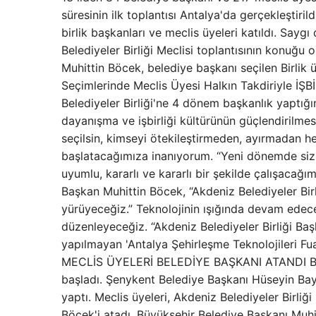
süresinin ilk toplantısı Antalya'da gerçekleştir
birlik başkanları ve meclis üyeleri katıldı. Sayg
Belediyeler Birliği Meclisi toplantısının konuğu
Muhittin Böcek, belediye başkanı seçilen Birlik ü
Seçimlerinde Meclis Üyesi Halkın Takdiriyle İ
Belediyeler Birliği'ne 4 dönem başkanlık yaptığın
dayanışma ve işbirliği kültürünün güçlendirilmes
seçilsin, kimseyi ötekileştirmeden, ayırmadan he
başlatacağımıza inanıyorum. “Yeni dönemde siz 
uyumlu, kararlı ve kararlı bir şekilde çalışa
Başkan Muhittin Böcek, “Akdeniz Belediyeler Birli
yürüyeceğiz.” Teknolojinin ışığında devam edece
düzenleyeceğiz. “Akdeniz Belediyeler Birliği B
yapılmayan 'Antalya Şehirleşme Teknolojileri F
MECLİS ÜYELERİ BELEDİYE BAŞKANI ATANDI BÖCEK
başladı. Şenykent Belediye Başkanı Hüseyin Bayk
yaptı. Meclis üyeleri, Akdeniz Belediyeler Birli
Böcek'i atadı. Büyükşehir Belediye Başkanı Muhitt