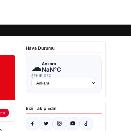
m
Hava Durumu
☁
Ankara
NaN°C
ŞEHIR SEÇ
Bizi Takip Edin
rest
ev