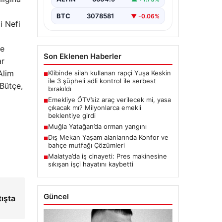
BTC
3078581
▼ -0.06%
i Nefi
ye
Son Eklenen Haberler
ar
Alim
Klibinde silah kullanan rapçi Yuşa Keskin
■
ile 3 şüpheli adli kontrol ile serbest
 Bütçe,
bırakıldı
Emekliye ÖTV’siz araç verilecek mi, yasa
■
çıkacak mı? Milyonlarca emekli
beklentiye girdi
Muğla Yatağan’da orman yangını
■
Dış Mekan Yaşam alanlarında Konfor ve
■
bahçe mutfağı Çözümleri
Malatya’da iş cinayeti: Pres makinesine
■
sıkışan işçi hayatını kaybetti
Güncel
tışta