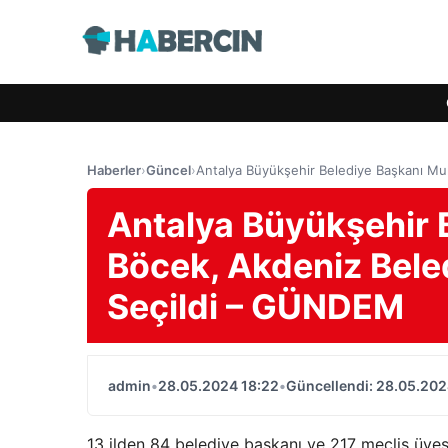
Haberler
›
Güncel
›
Antalya Büyükşehir Belediye Başkanı Muh
Antalya Büyükşehir 
Böcek, Akdeniz Beled
Seçildi – GÜNDEM
admin
•
28.05.2024 18:22
•
Güncellendi: 28.05.202
13 ilden 84 belediye başkanı ve 217 meclis üyesin