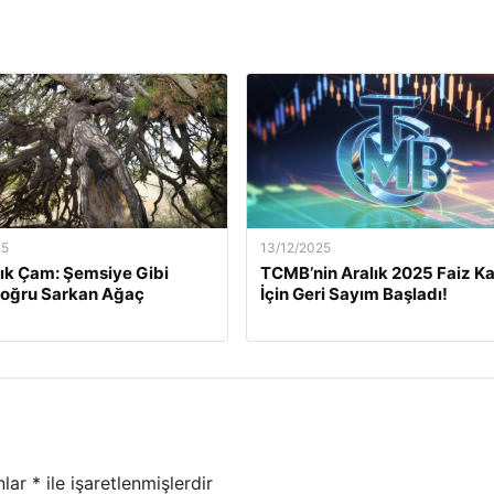
25
13/12/2025
lık Çam: Şemsiye Gibi
TCMB’nin Aralık 2025 Faiz Ka
Doğru Sarkan Ağaç
İçin Geri Sayım Başladı!
nlar
*
ile işaretlenmişlerdir