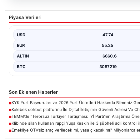
08.08.2026
Kelebek sohbet platformu İle Dijital İletişimi
Piyasa Verileri
Deneyimi
İnternet çağında insanların güvenli bir biçimde bağlantı kurması
Günümüzde…
USD
47.74
EUR
55.25
ALTIN
6660.6
BTC
3087219
Son Eklenen Haberler
KYK Yurt Başvuruları ve 2026 Yurt Ücretleri Hakkında Bilmeniz Ge
■
Kelebek sohbet platformu İle Dijital İletişimin Güvenli Adresi Ve C
■
TBMM’de “Terörsüz Türkiye” Tartışması: İYİ Parti’nin Araştırma Ön
■
Klibinde silah kullanan rapçi Yuşa Keskin ile 3 şüpheli adli kontrol i
■
Emekliye ÖTV’siz araç verilecek mi, yasa çıkacak mı? Milyonlarca e
■