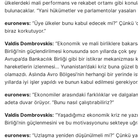
ülkelerdeki mali performans ve rekabet ortamı gibi konu
bulunacaklar. “Yani hükümetler ve parlamentolar yasala
euronews:
”Üye ülkeler bunu kabul edecek mi?” Çünkü ‘da
biraz korkutuyor.”
Valdis Dombrovskis:
”Ekonomik ve mali birliklere bakar
Birliği’nin güçlendirilmesi konusunda son yıllarda çok şey
Avrupa’da Bankacılık Birliği gibi bir istikrar mekanizması
hareketlerin izlenmesi… Yunanistan’daki kriz buna güzel 
olamazdı. Aslında Avro Bölgesi’nin herhangi bir yerinde is
yıllarda iyi işler yapıldı ve bunun kabul edilmesi gerekiyor.
euronews:
”Ekonomiler arasındaki farklılıklar ve dalgala
adeta duvar örüyor. “Bunu nasıl çalıştırabiliriz?”
Valdis Dombrovskis:
”Yaşadığımız ekonomik kriz ne yazı
Birliği’nin güçlenmesini ve bu motivasyonunu sekteye uğra
euronews:
”Uzlaşma yeniden düşünülmeli mi?” Çünkü yakın