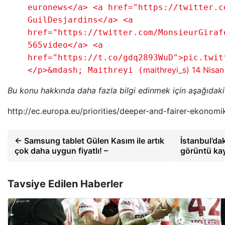
euronews</a> <a href="https://twitter.c
GuilDesjardins</a> <a
href="https://twitter.com/MonsieurGiraf
565video</a> <a
href="https://t.co/gdq2893WuD">pic.twit
maithreyi_s)
14 Nisan
</p>&mdash; Maithreyi (
Bu konu hakkında daha fazla bilgi edinmek için aşağıdaki b
http://ec.europa.eu/priorities/deeper-and-fairer-ekono
← Samsung tablet Gülen Kasım ile artık
İstanbul’da
çok daha uygun fiyatlı! –
görüntü ka
Tavsiye Edilen Haberler