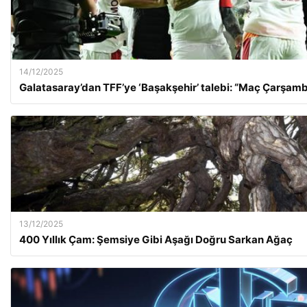
14/12/2025
Galatasaray’dan TFF’ye ‘Başakşehir’ talebi: “Maç Çarşamb
13/12/2025
400 Yıllık Çam: Şemsiye Gibi Aşağı Doğru Sarkan Ağaç