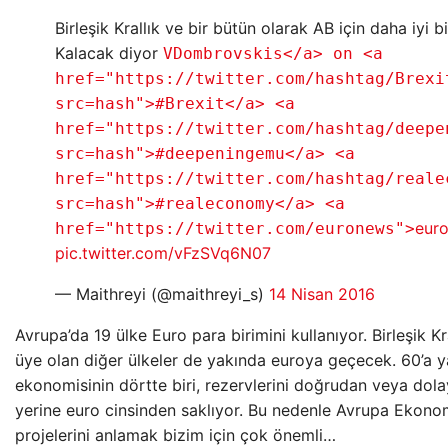
Birleşik Krallık ve bir bütün olarak AB için daha iyi bi
Kalacak diyor
VDombrovskis</a> on <a
href="https://twitter.com/hashtag/Brexi
src=hash">#Brexit</a> <a
href="https://twitter.com/hashtag/deepe
src=hash">#deepeningemu</a> <a
href="https://twitter.com/hashtag/reale
src=hash">#realeconomy</a> <a
eur
href="https://twitter.com/euronews">
pic.twitter.com/vFzSVq6N07
— Maithreyi (@maithreyi_s)
14 Nisan 2016
Avrupa’da 19 ülke Euro para birimini kullanıyor. Birleşik K
üye olan diğer ülkeler de yakında euroya geçecek. 60’a y
ekonomisinin dörtte biri, rezervlerini doğrudan veya dolay
yerine euro cinsinden saklıyor. Bu nedenle Avrupa Ekonomi
projelerini anlamak bizim için çok önemli…