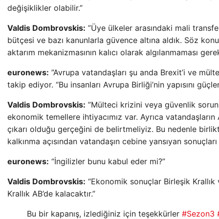
değişiklikler olabilir.”
Valdis Dombrovskis:
”Üye ülkeler arasındaki mali transfe
bütçesi ve bazı kanunlarla güvence altına aldık. Söz ko
aktarım mekanizmasının kalıcı olarak algılanmaması gerekt
euronews:
”Avrupa vatandaşları şu anda Brexit’i ve mültec
takip ediyor. “Bu insanları Avrupa Birliği’nin yapısını güçl
Valdis Dombrovskis:
”Mülteci krizini veya güvenlik soru
ekonomik temellere ihtiyacımız var. Ayrıca vatandaşların 
çıkarı olduğu gerçeğini de belirtmeliyiz. Bu nedenle birli
kalkınma açısından vatandaşın cebine yansıyan sonuçları
euronews:
“İngilizler bunu kabul eder mi?”
Valdis Dombrovskis:
“Ekonomik sonuçlar Birleşik Krallık v
Krallık AB’de kalacaktır.”
Bu bir kapanış, izlediğiniz için teşekkürler
#Sezon3