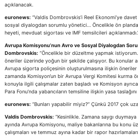
açıklanacak.
euronews:
”Valdis Dombrovskis’i Reel Ekonomi’ye davet
sosyal diyalogdan sorumlu yönetici… Öncelikle ön pland
heyeti, mevduat sigortası ve IMF temsilcileri açıklanmadı.
Avrupa Komisyonu’nun Avro ve Sosyal Diyalogdan Soru
Dombrovskis:
”Öncelikle bir düzeltme yapmak istiyorum.
öneriler üzerinde yoğun bir şekilde çalışıyor. Bu konular ar
Avrupa sigorta poliçesinin oluşturulmasına ilişkin öneriler
zamanda Komisyon’un bir Avrupa Vergi Komitesi kurma öner
konuyla ilgili çalışmalar zaten başladı ve Komisyon ayrıc
Para Fonu’nda yabancıların temsiline ilişkin yasa taslağını 
euronews:
”Bunları yapabilir miyiz?” Çünkü 2017 çok uzak
Valdis Dombrovskis:
”Kesinlikle. Zamana saygı duymaya k
ayında Avrupa Komisyonu, maliye bakanlarına bu konu üz
çalışmaları ve temmuz ayına kadar bir rapor hazırlamaları