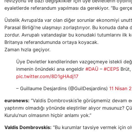
revizyonu ve bazı değişiklikler için üye devletlerin oybirli
eyaletlerde referandum yapılması da gerekiyor. “Bu gerçe
Üstelik Avrupa’da var olan diğer sorunlar ekonomiyi unu
Parasal Birliği’ne ulaşmayı zorlaştırıyor. Bu konuda daha
zordur. Avrupalı ​​vatandaşlar bu konudaki tutumlarını il
Britanya referandumunda ortaya koyacak.
Zaman hızla geçiyor.
Üye Devletler kendilerinden vazgeçmeye istekli değ
inmenin önündeki ana engeldir
#DAÜ
–
#CEPS
Brüt
pic.twitter.com/8D1gHAdj17
– Guillaume Desjardins (@GuilDesjardins)
11 Nisan 
euronews:
”Valdis Dombrovskis’le görüşmemiz devam edi
yaptırımı olmadığı yönünde eleştiriler alıyor musunuz? Ç
Kurulu’nun olmasının hiçbir anlamı yok.”
Valdis Dombrovskis:
”Bu kurumlar tavsiye vermek için ol