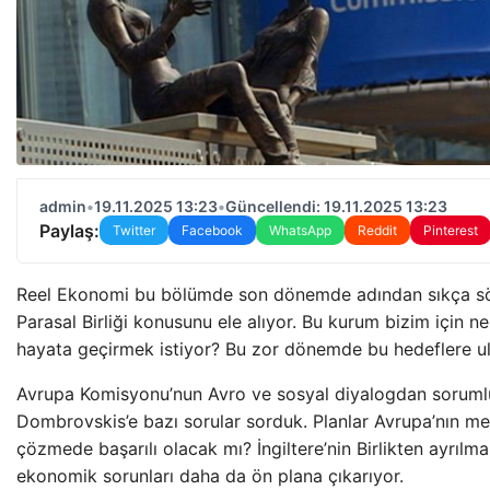
admin
•
19.11.2025 13:23
•
Güncellendi: 19.11.2025 13:23
Paylaş:
Twitter
Facebook
WhatsApp
Reddit
Pinterest
Reel Ekonomi bu bölümde son dönemde adından sıkça sö
Parasal Birliği konusunu ele alıyor. Bu kurum bizim için ne
hayata geçirmek istiyor? Bu zor dönemde bu hedeflere u
Avrupa Komisyonu’nun Avro ve sosyal diyalogdan sorumlu
Dombrovskis’e bazı sorular sorduk. Planlar Avrupa’nın m
çözmede başarılı olacak mı? İngiltere’nin Birlikten ayrılma
ekonomik sorunları daha da ön plana çıkarıyor.