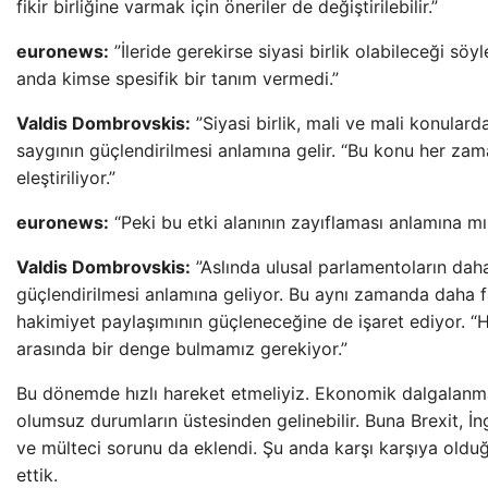
fikir birliğine varmak için öneriler de değiştirilebilir.”
euronews:
”İleride gerekirse siyasi birlik olabileceği söy
anda kimse spesifik bir tanım vermedi.”
Valdis Dombrovskis:
”Siyasi birlik, mali ve mali konular
saygının güçlendirilmesi anlamına gelir. “Bu konu her za
eleştiriliyor.”
euronews:
“Peki bu etki alanının zayıflaması anlamına mı
Valdis Dombrovskis:
”Aslında ulusal parlamentoların daha
güçlendirilmesi anlamına geliyor. Bu aynı zamanda daha f
hakimiyet paylaşımının güçleneceğine de işaret ediyor. “H
arasında bir denge bulmamız gerekiyor.”
Bu dönemde hızlı hareket etmeliyiz. Ekonomik dalgalanma
olumsuz durumların üstesinden gelinebilir. Buna Brexit, İngi
ve mülteci sorunu da eklendi. Şu anda karşı karşıya olduğu
ettik.