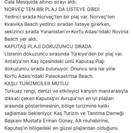
Cala Mesquida altıncı sırayı aldı.
NORVEÇ'TEN BİR PLAJ DA LİSTEYE GİRDİ
Yedinci sırada Norveç'ten bir plaj var. Norveç'ten
Kvalvika Beach yedinci sıradan listeye girerken,
sekizinci sırada Yunanistan'ın Korfu Adası'ndaki Rovinia
Beach yer aldı.
KAPUTAŞ PLAJI DOKUZUNCU SIRADA
Listenin dokuzuncu sırasında Türkiye'den bir plaj var.
Antalya'nın Kaş ilçesindeki ünlü Kaputaş Plajı
dokuzuncu sırada bulunuyor. Onuncu sıra ise yine
Korfu Adası'ndaki Paleokastritsa Beach.
KAŞLI TURİZMCİLER MUTLU
Turkuaz rengi, denizi ve etkileyici kanyon manzarasıyla
dikkati çeken Kaputaş'ın Avrupa'nın en iyi plajları
arasında gösterilmesinin, bölge turizmine katkı
sağlaması bekleniyor. Kaş Turizm ve Tanıtma Derneği
Başkanı Mustafa Erman Günay, AA muhabirine,
Kaputaş'ın bölgedeki en güzel plajlardan olduğunu