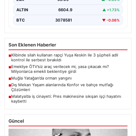
ALTIN
6604.9
▲ +1.73%
BTC
3078581
▼ -0.06%
Son Eklenen Haberler
Klibinde silah kullanan rapçi Yuşa Keskin ile 3 şüpheli adli
■
kontrol ile serbest bırakıldı
Emekliye ÖTV’siz araç verilecek mi, yasa çıkacak mı?
■
Milyonlarca emekli beklentiye girdi
Muğla Yatağan’da orman yangını
■
Dış Mekan Yaşam alanlarında Konfor ve bahçe mutfağı
■
Çözümleri
Malatya’da iş cinayeti: Pres makinesine sıkışan işçi hayatını
■
kaybetti
Güncel