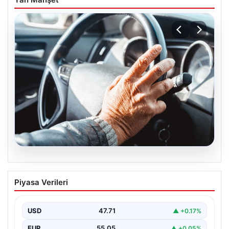
05.08.2026
Emekliye ÖTV’siz araç verilecek mi,
Piyasa Verileri
yasa çıkacak mı? Milyonlarca emekli
beklentiye girdi
USD
47.71
▲ +0.17%
EUR
55.05
▲ +0.05%