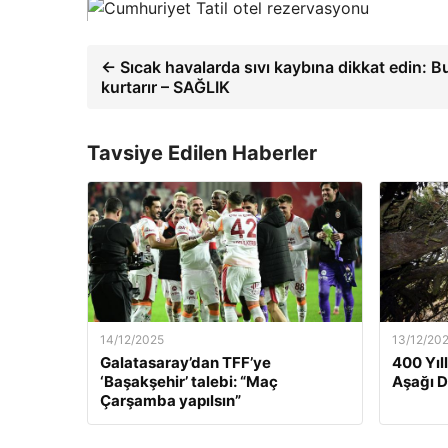
← Sıcak havalarda sıvı kaybına dikkat edin: Bu
kurtarır – SAĞLIK
Tavsiye Edilen Haberler
14/12/2025
13/12/20
Galatasaray’dan TFF’ye
400 Yıl
‘Başakşehir’ talebi: “Maç
Aşağı 
Çarşamba yapılsın”