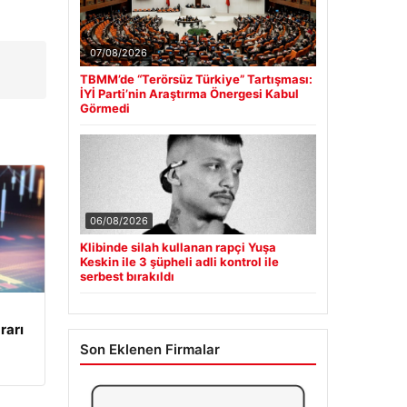
07/08/2026
TBMM’de “Terörsüz Türkiye” Tartışması:
İYİ Parti’nin Araştırma Önergesi Kabul
Görmedi
06/08/2026
Klibinde silah kullanan rapçi Yuşa
Keskin ile 3 şüpheli adli kontrol ile
serbest bırakıldı
rarı
Son Eklenen Firmalar