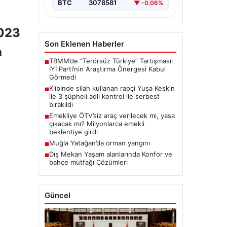
BTC
3078581
▼ -0.06%
2023
Son Eklenen Haberler
a
TBMM’de “Terörsüz Türkiye” Tartışması:
■
İYİ Parti’nin Araştırma Önergesi Kabul
Görmedi
Klibinde silah kullanan rapçi Yuşa Keskin
■
ile 3 şüpheli adli kontrol ile serbest
bırakıldı
Emekliye ÖTV’siz araç verilecek mi, yasa
■
çıkacak mı? Milyonlarca emekli
beklentiye girdi
Muğla Yatağan’da orman yangını
■
Dış Mekan Yaşam alanlarında Konfor ve
■
bahçe mutfağı Çözümleri
Güncel