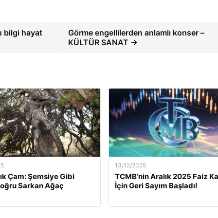
 bilgi hayat
Görme engellilerden anlamlı konser –
KÜLTÜR SANAT →
25
13/12/2025
lık Çam: Şemsiye Gibi
TCMB’nin Aralık 2025 Faiz Ka
Doğru Sarkan Ağaç
İçin Geri Sayım Başladı!