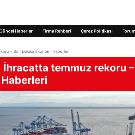
Güncel Haberler
Firma Rehberi
Çerez Politikası
Foru
rekoru – Son Dakika Ekonomi Haberleri
! İhracatta temmuz rekoru –
Haberleri