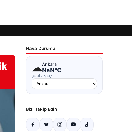
m
Hava Durumu
ik
☁
Ankara
NaN°C
ŞEHIR SEÇ
Bizi Takip Edin