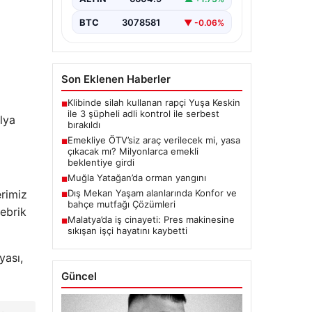
BTC
3078581
▼ -0.06%
Son Eklenen Haberler
Klibinde silah kullanan rapçi Yuşa Keskin
■
ile 3 şüpheli adli kontrol ile serbest
lya
bırakıldı
Emekliye ÖTV’siz araç verilecek mi, yasa
■
çıkacak mı? Milyonlarca emekli
beklentiye girdi
Muğla Yatağan’da orman yangını
■
Dış Mekan Yaşam alanlarında Konfor ve
erimiz
■
bahçe mutfağı Çözümleri
tebrik
Malatya’da iş cinayeti: Pres makinesine
■
sıkışan işçi hayatını kaybetti
yası,
Güncel