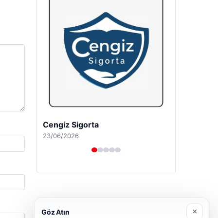
Hastaş Beton
26/05/2026
×
Göz Atın