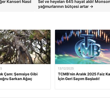
iğer Kanseri Nasıl
Sel ve heyelan 645 hayat aldı! Monson
yağmurlarının bütçesi artar →
25
13/12/2025
lık Çam: Şemsiye Gibi
TCMB’nin Aralık 2025 Faiz Ka
Doğru Sarkan Ağaç
İçin Geri Sayım Başladı!