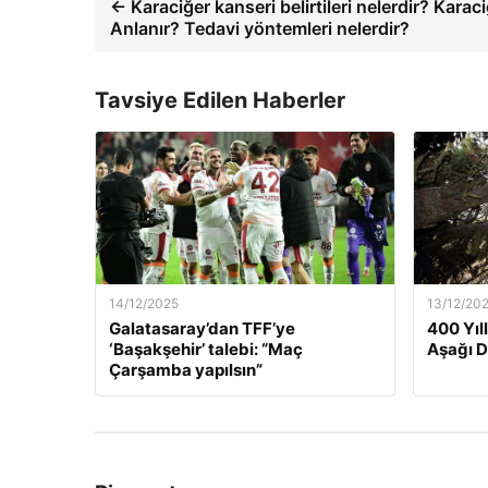
← Karaciğer kanseri belirtileri nelerdir? Karac
Anlanır? Tedavi yöntemleri nelerdir?
Tavsiye Edilen Haberler
14/12/2025
13/12/20
Galatasaray’dan TFF’ye
400 Yıl
‘Başakşehir’ talebi: “Maç
Aşağı 
Çarşamba yapılsın”