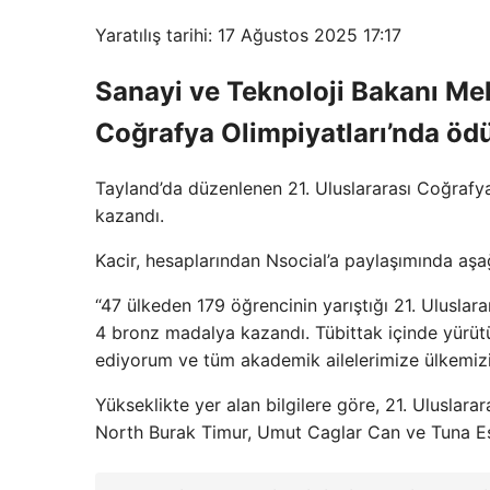
Yaratılış tarihi: 17 Ağustos 2025 17:17
Sanayi ve Teknoloji Bakanı Meh
Coğrafya Olimpiyatları’nda ödül
Tayland’da düzenlenen 21. Uluslararası Coğrafya
kazandı.
Kacir, hesaplarından Nsocial’a paylaşımında aşağ
“47 ülkeden 179 öğrencinin yarıştığı 21. Uluslar
4 bronz madalya kazandı. Tübittak içinde yürütül
ediyorum ve tüm akademik ailelerimize ülkemizi
Yükseklikte yer alan bilgilere göre, 21. Uluslar
North Burak Timur, Umut Caglar Can ve Tuna Esm