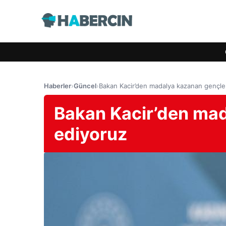
Haberler
›
Güncel
›
Bakan Kacir’den madalya kazanan gençler
Bakan Kacir’den mad
ediyoruz