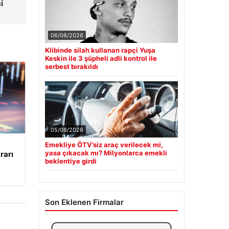
i
06/08/2026
Klibinde silah kullanan rapçi Yuşa
Keskin ile 3 şüpheli adli kontrol ile
serbest bırakıldı
05/08/2026
Emekliye ÖTV’siz araç verilecek mi,
yasa çıkacak mı? Milyonlarca emekli
rarı
beklentiye girdi
Son Eklenen Firmalar