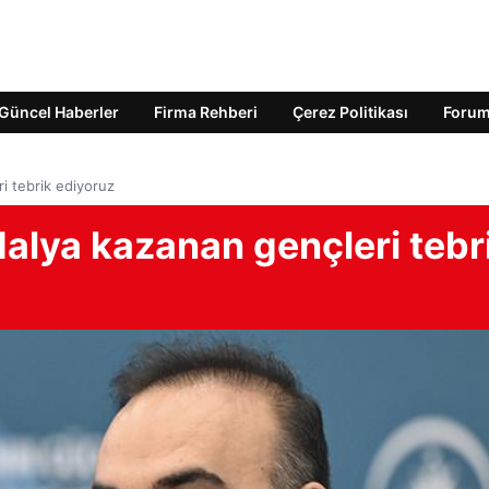
Güncel Haberler
Firma Rehberi
Çerez Politikası
Foru
i tebrik ediyoruz
alya kazanan gençleri tebr