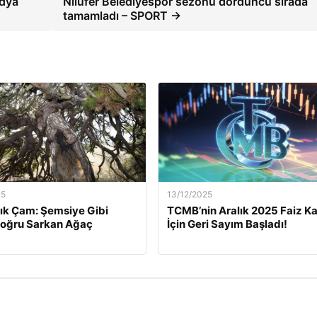
edya
Nilüfer Belediyespor sezonu dördüncü sırada
tamamladı – SPORT →
25
13/12/2025
lık Çam: Şemsiye Gibi
TCMB’nin Aralık 2025 Faiz Ka
Doğru Sarkan Ağaç
İçin Geri Sayım Başladı!