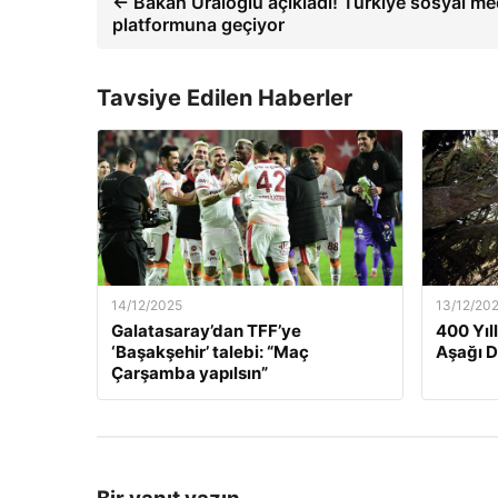
← Bakan Uraloğlu açıkladı! Türkiye sosyal m
platformuna geçiyor
Tavsiye Edilen Haberler
14/12/2025
13/12/20
Galatasaray’dan TFF’ye
400 Yıl
‘Başakşehir’ talebi: “Maç
Aşağı 
Çarşamba yapılsın”