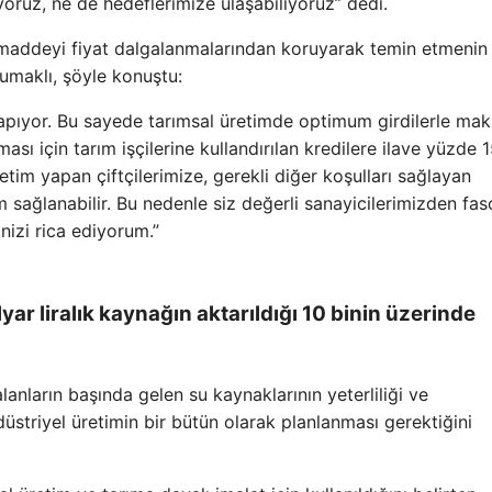
ruz, ne de hedeflerimize ulaşabiliyoruz” dedi.
mmaddeyi fiyat dalgalanmalarından koruyarak temin etmenin
umaklı, şöyle konuştu:
m yapıyor. Bu sayede tarımsal üretimde optimum girdilerle m
sı için tarım işçilerine kullandırılan kredilere ilave yüzde 1
tim yapan çiftçilerimize, gerekli diğer koşulları sağlayan
rim sağlanabilir. Bu nedenle siz değerli sanayicilerimizden fa
nizi rica ediyorum.”
ar liralık kaynağın aktarıldığı 10 binin üzerinde
lanların başında gelen su kaynaklarının yeterliliği ve
ndüstriyel üretimin bir bütün olarak planlanması gerektiğini