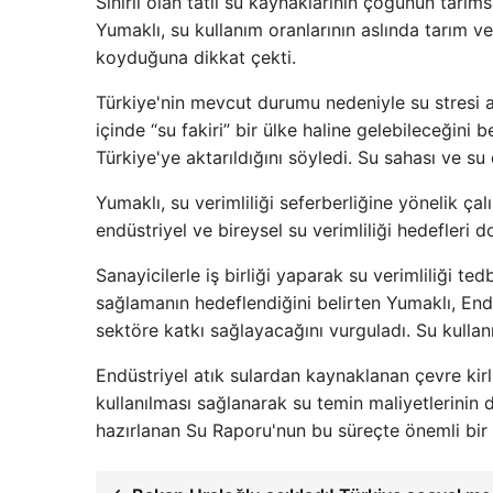
Sınırlı olan tatlı su kaynaklarının çoğunun tarıms
Yumaklı, su kullanım oranlarının aslında tarım ve
koyduğuna dikkat çekti.
Türkiye'nin mevcut durumu nedeniyle su stresi al
içinde “su fakiri” bir ülke haline gelebileceğini
Türkiye'ye aktarıldığını söyledi. Su sahası ve su
Yumaklı, su verimliliği seferberliğine yönelik ç
endüstriyel ve bireysel su verimliliği hedefleri d
Sanayicilerle iş birliği yaparak su verimliliği t
sağlamanın hedeflendiğini belirten Yumaklı, Endüst
sektöre katkı sağlayacağını vurguladı. Su kullan
Endüstriyel atık sulardan kaynaklanan çevre kirl
kullanılması sağlanarak su temin maliyetlerinin 
hazırlanan Su Raporu'nun bu süreçte önemli bir