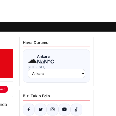
m
Hava Durumu
☁
Ankara
NaN°C
ŞEHIR SEÇ
rest
Bizi Takip Edin
ında