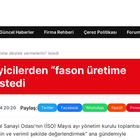
Güncel Haberler
Firma Rehberi
Çerez Politikası
Foru
ime destek vermelerini” istedi
icilerden “fason üretime
stedi
Paylaş:
4 20:20
Twitter
Facebook
WhatsApp
Reddit
Pinte
 Sanayi Odası'nın (İSO) Mayıs ayı yönetim kurulu toplantıs
in ve verimli şekilde değerlendirmek” ana gündemiyle