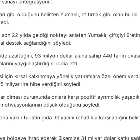
ım-sanayi entegrasyonu”.
rı gibi olduğunu belirten Yumaklı, et tırnak gibi olan bu iki
edi.
 son 22 yılda geldiği noktayı anlatan Yumaklı, çiftçiyi üreti
al destek sağlandığını söyledi.
üde azalttığını, 93 milyon dekar alana sahip 440 tarım ovası
rını yaygınlaştırdığını iddia etti.
 için kırsal kalkınmaya yönelik yatırımlara özel önem verdi
milyar lira hibe verdiğini söyledi.
lar olması durumunda onlara karşı pozitif ayrımcılık yaşadıkl
 motivasyonlarının düşük olduğunu söyledi.
a yakın turistin gıda ihtiyacını rahatlıkla karşıladığını beli
 ve bölgeye ihraç ederek ülkemize 31 milyar dolar katkı sağl