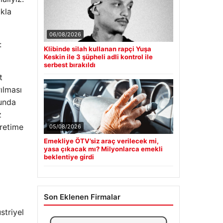
kla
06/08/2026
:
Klibinde silah kullanan rapçi Yuşa
Keskin ile 3 şüpheli adli kontrol ile
serbest bırakıldı
t
rılması
sunda
z
üretime
05/08/2026
Emekliye ÖTV’siz araç verilecek mi,
yasa çıkacak mı? Milyonlarca emekli
beklentiye girdi
Son Eklenen Firmalar
striyel