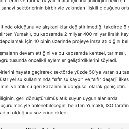
al üretim ve tarıma dayalı imalat için kullanıldığını belirten
 sanayi sektörlerinin birbiriyle yakından ilişkili olduğunu or
tında olduğunu ve alışkanlıklar değiştirilmediği takdirde 6 y
 belirten Yumaklı, bu kapsamda 2 milyar 400 milyar liralık ka
 depolamak için 10 binin üzerinde projeye imza atıldığını beli
alışmaların devam ettiğini ve bu kapsamda kentsel, tarımsal,
oğrultusunda öncelikli eylemler geliştirdiklerini söyledi.
edbirlerini hayata geçirerek sektörde yüzde 50'ye varan su ta
riyel su kullanımında “sıfır su kaybı” ve “sıfır deşarj” ilkes
ımını ve atık su geri kazanımını döngüsel olarak genişletin.
iliğinin, geri dönüştürülmüş atık suyun uygun alanlarda
düşürülmesiyle önlenebileceğini belirten Yumaklı, ISO tarafı
 adım olduğunu sözlerine ekledi.