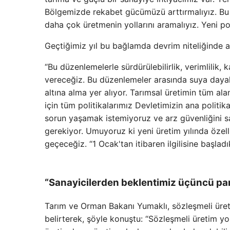
Bölgemizde rekabet gücümüzü arttırmalıyız. Bu 
daha çok üretmenin yollarını aramalıyız. Yeni pol
Geçtiğimiz yıl bu bağlamda devrim niteliğinde a
“Bu düzenlemelerle sürdürülebilirlik, verimlilik,
vereceğiz. Bu düzenlemeler arasında suya dayalı t
altına alma yer alıyor. Tarımsal üretimin tüm ala
için tüm politikalarımız Devletimizin ana politi
sorun yaşamak istemiyoruz ve arz güvenliğini s
gerekiyor. Umuyoruz ki yeni üretim yılında özelli
geçeceğiz. “1 Ocak'tan itibaren ilgilisine başladı
“Sanayicilerden beklentimiz üçüncü par
Tarım ve Orman Bakanı Yumaklı, sözleşmeli üreti
belirterek, şöyle konuştu: “Sözleşmeli üretim yo