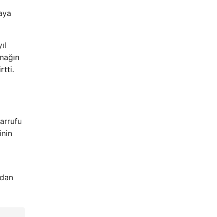
taya
ıl
ynağın
rtti.
sarrufu
inin
ndan