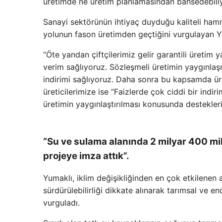
üretimde ne üretim planlamasından bahsedebiliyo
Sanayi sektörünün ihtiyaç duyduğu kaliteli ha
yolunun fason üretimden geçtiğini vurgulayan Y
“Öte yandan çiftçilerimiz gelir garantili üreti
verim sağlıyoruz. Sözleşmeli üretimin yaygınlaşma
indirimi sağlıyoruz. Daha sonra bu kapsamda üre
üreticilerimize ise “Faizlerde çok ciddi bir indi
üretimin yaygınlaştırılması konusunda destekleri
“Su ve sulama alanında 2 milyar 400 mily
projeye imza attık”.
Yumaklı, iklim değişikliğinden en çok etkilenen a
sürdürülebilirliği dikkate alınarak tarımsal ve e
vurguladı.