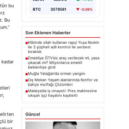
ütün bu
BTC
3078581
▼ -0.06%
arz
z. Bu
rum.”
Son Eklenen Haberler
Klibinde silah kullanan rapçi Yuşa Keskin
■
ile 3 şüpheli adli kontrol ile serbest
bırakıldı
Emekliye ÖTV’siz araç verilecek mi, yasa
■
a kadar
çıkacak mı? Milyonlarca emekli
beklentiye girdi
Muğla Yatağan’da orman yangını
■
Dış Mekan Yaşam alanlarında Konfor ve
■
bahçe mutfağı Çözümleri
tleri
Malatya’da iş cinayeti: Pres makinesine
■
r,
sıkışan işçi hayatını kaybetti
elirten
Güncel
lü bir
alıyız.