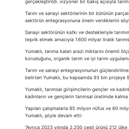
gerçekleştirildi. vizyoner bir bakış açısıyla tar
Tarım ve sanayi sektörlerinin bir bütünün parçala
sektörün entegrasyonuna önem verdiklerini söyl
Sanayi sektörünün katkı ve destekleriyle tarımın
teşvik etmek amacıyla 1.600 milyar liralık tarıms
Yumaklı, tarıma kalan arazi miktarını önemli ölç
koruduğunu, organik tarım ve iyi tarım uygulamala
Tarım ve sanayi entegrasyonunun güçlendirilmesi
belirten Yumaklı, bu kapsamda 93 bin projeye 95 
Yumaklı, tarımsal girişimcilerin gençler ve kadın
kadınların ve gençlerin tarımsal üretimde kalma
Yapılan çalışmalarla 85 milyon nüfus ve 60 milyon
Yumaklı, şöyle devam etti:
“Ayrıca 2023 yılında 2.200 çeşit ürünü 212 ülke