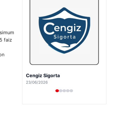
aksimum
5 faiz
son
Hastaş Beton
26/05/2026