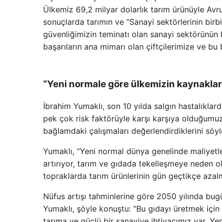
Ülkemiz 69,2 milyar dolarlık tarım ürünüyle Avru
sonuçlarda tarımın ve “Sanayi sektörlerinin birbir
güvenliğimizin teminatı olan sanayi sektörünün k
başarıların ana mimarı olan çiftçilerimize ve bu
“Yeni normale göre ülkemizin kaynakları
İbrahim Yumaklı, son 10 yılda salgın hastalıklard
pek çok risk faktörüyle karşı karşıya olduğumuzu
bağlamdaki çalışmaları değerlendirdiklerini söyl
Yumaklı, “Yeni normal dünya genelinde maliyetleri
artırıyor, tarım ve gıdada tekelleşmeye neden olu
topraklarda tarım ürünlerinin gün geçtikçe azal
Nüfus artışı tahminlerine göre 2050 yılında bug
Yumaklı, şöyle konuştu: “Bu gıdayı üretmek için
tarıma ve güçlü bir sanayiye ihtiyacımız var. Ye