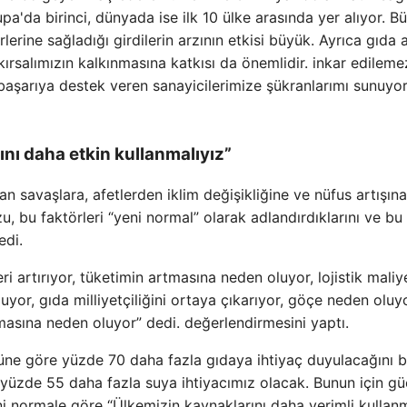
pa'da birinci, dünyada ise ilk 10 ülke arasında yer alıyor. B
lerine sağladığı girdilerin arzının etkisi büyük. Ayrıca gıda 
ırsalımızın kalkınmasına katkısı da önemlidir. inkar edileme
 başarıya destek veren sanayicilerimize şükranlarımı sunuyo
nı daha etkin kullanmalıyız”
an savaşlara, afetlerden iklim değişikliğine ve nüfus artışın
, bu faktörleri “yeni normal” olarak adlandırdıklarını ve bu
edi.
 artırıyor, tüketimin artmasına neden oluyor, lojistik maliye
yor, gıda milliyetçiliğini ortaya çıkarıyor, göçe neden oluyo
masına neden oluyor” dedi. değerlendirmesini yaptı.
üne göre yüzde 70 daha fazla gıdaya ihtiyaç duyulacağını b
 yüzde 55 daha fazla suya ihtiyacımız olacak. Bunun için güç
ni normale göre “Ülkemizin kaynaklarını daha verimli kullanm