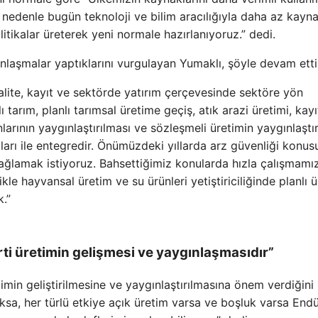
nedenle bugün teknoloji ve bilim aracılığıyla daha az kayna
itikalar üreterek yeni normale hazırlanıyoruz.” dedi.
nlaşmalar yaptıklarını vurgulayan Yumaklı, şöyle devam etti
 kalite, kayıt ve sektörde yatırım çerçevesinde sektöre yön
arım, planlı tarımsal üretime geçiş, atık arazi üretimi, kayı
nlarının yaygınlaştırılması ve sözleşmeli üretimin yaygınlaştı
kaları ile entegredir. Önümüzdeki yıllarda arz güvenliği konu
ağlamak istiyoruz. Bahsettiğimiz konularda hızla çalışmamı
kle hayvansal üretim ve su ürünleri yetiştiriciliğinde planlı 
k.”
ti üretimin gelişmesi ve yaygınlaşmasıdır”
min geliştirilmesine ve yaygınlaştırılmasına önem verdiğini
ksa, her türlü etkiye açık üretim varsa ve boşluk varsa Endü