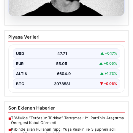
06.08.2026
Klibinde silah kullanan rapçi Yuşa
Piyasa Verileri
Keskin ile 3 şüpheli adli kontrol ile
serbest bırakıldı
USD
47.71
▲ +0.17%
EUR
55.05
▲ +0.05%
ALTIN
6604.9
▲ +1.73%
BTC
3078581
▼ -0.06%
Son Eklenen Haberler
TBMM’de “Terörsüz Türkiye” Tartışması: İYİ Parti’nin Araştırma
■
Önergesi Kabul Görmedi
Klibinde silah kullanan rapçi Yuşa Keskin ile 3 şüpheli adli
■