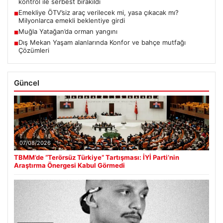
kontrol ile serbest bırakıldı
Emekliye ÖTV’siz araç verilecek mi, yasa çıkacak mı?
■
Milyonlarca emekli beklentiye girdi
Muğla Yatağan’da orman yangını
■
Dış Mekan Yaşam alanlarında Konfor ve bahçe mutfağı
■
Çözümleri
Güncel
07/08/2026
TBMM’de “Terörsüz Türkiye” Tartışması: İYİ Parti’nin
Araştırma Önergesi Kabul Görmedi