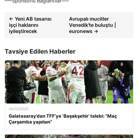
—–Sponsorlu Bağlantılar—–
← Yeni AB tasarısı
Avrupalı ​​mucitler
işçi haklarını
Venedik'te buluştu |
iyileştirecek
euronews →
Tavsiye Edilen Haberler
14/12/2025
Galatasaray’dan TFF’ye ‘Başakşehir’ talebi: “Maç
Çarşamba yapılsın”