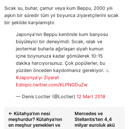
Sıcak su, buhar, çamur veya kum Beppu, 2000 yılı
aşkın bir süredir tüm yıl boyunca ziyaretçilerini sıcak
bir şekilde karşılamıştır.
Japonya'nın Beppu kentinde kum banyosu
büyüleyici bir deneyimdi: Sıcak, ıslak ve
jeotermal buharla ağırlaşan siyah kumun
içine boynunuza kadar gömülerek 10-15
dakika harcıyorsunuz. Çok popülerler, bu
yüzden önceden kaydolmanız gerekiyor. ♨
#Japonya'yı Ziyaret
Edin
pic.twitter.com/KLPNGDuZw
— Denis Loctier (@Loctier)
12 Mart 2018
← Kütahya'nın nesi
Mercedes ve
meşhurdur? Kütahya'nın
Stellantis'ten 4,4
en meşhur yemekleri ve
milyar euroluk akü