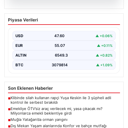
05.08.2026
Emekliye ÖTV’siz araç verilecek mi,
Piyasa Verileri
yasa çıkacak mı? Milyonlarca emekli
beklentiye girdi
USD
47.60
▲ +0.06%
EUR
55.07
▲ +0.11%
ALTIN
6549.3
▲ +0.82%
BTC
3079814
▲ +1.09%
Son Eklenen Haberler
Klibinde silah kullanan rapçi Yuşa Keskin ile 3 şüpheli adli
■
kontrol ile serbest bırakıldı
Emekliye ÖTV’siz araç verilecek mi, yasa çıkacak mı?
■
Milyonlarca emekli beklentiye girdi
Muğla Yatağan’da orman yangını
■
Dış Mekan Yaşam alanlarında Konfor ve bahçe mutfağı
■