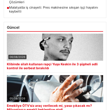
Çözümleri
Malatya’da iş cinayeti: Pres makinesine sıkışan işçi hayatını
■
kaybetti
Güncel
06/08/2026
Klibinde silah kullanan rapçi Yuşa Keskin ile 3 şüpheli adli
kontrol ile serbest bırakıldı
05/08/2026
Emekliye ÖTV’siz araç verilecek mi, yasa çıkacak mı?
Milyonlarca emekli beklentiye girdi