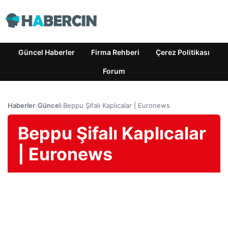
Güncel Haberler
Firma Rehberi
Çerez Politikası
Forum
Haberler
›
Güncel
›
Beppu Şifalı Kaplıcalar | Euronews
Beppu Şifalı Kaplıcalar
| Euronews