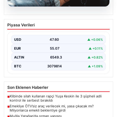
05.08.2026
Emekliye ÖTV’siz araç verilecek mi,
Piyasa Verileri
yasa çıkacak mı? Milyonlarca emekli
beklentiye girdi
USD
47.60
▲ +0.06%
EUR
55.07
▲ +0.11%
ALTIN
6549.3
▲ +0.82%
BTC
3079814
▲ +1.09%
Son Eklenen Haberler
Klibinde silah kullanan rapçi Yuşa Keskin ile 3 şüpheli adli
■
kontrol ile serbest bırakıldı
Emekliye ÖTV’siz araç verilecek mi, yasa çıkacak mı?
■
Milyonlarca emekli beklentiye girdi
Muğla Yatağan’da orman yangını
■