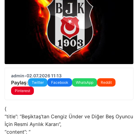
admin
•
02.07.2026 11:13
Paylaş:
Twitter
Facebook
WhatsApp
Reddit
Pinterest
{
“title”: “Beşiktaş’tan Cengiz Ünder ve Diğer Beş Oyuncu
İçin Resmi Ayrılık Kararı”,
“content”: “