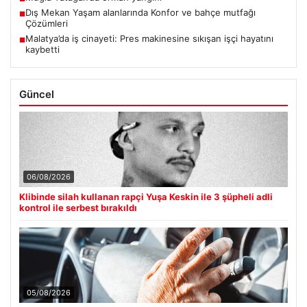
Dış Mekan Yaşam alanlarında Konfor ve bahçe mutfağı
■
Çözümleri
Malatya’da iş cinayeti: Pres makinesine sıkışan işçi hayatını
■
kaybetti
Güncel
06/08/2026
Klibinde silah kullanan rapçi Yuşa Keskin ile 3 şüpheli adli
kontrol ile serbest bırakıldı
05/08/2026