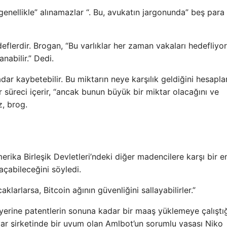
genellikle” alınamazlar “. Bu, avukatın jargonunda” beş para
lerdir. Brogan, “Bu varlıklar her zaman vakaları hedefliyo
nabilir.” Dedi.
 kadar kaybetebilir. Bu miktarın neye karşılık geldiğini hesap
bir süreci içerir, “ancak bunun büyük bir miktar olacağını ve
z, brog.
erika Birleşik Devletleri’ndeki diğer madencilere karşı bir 
 açabileceğini söyledi.
klarlarsa, Bitcoin ağının güvenliğini sallayabilirler.”
erine patentlerin sonuna kadar bir maaş yüklemeye çalıştığ
sayar şirketinde bir uyum olan Amlbot’un sorumlu yasası Niko