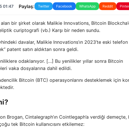
Paylaş:
5 01:47
Twitter
Facebook
WhatsApp
Reddit
Pinte
alan bir şirket olarak Malikie Innovations, Bitcoin Blockcha
eliptik curiptografi (vb.) Karşı bir neden sundu.
hindeki davalar, Malikie Innovations’ın 2023’te eski telefon
k” patent satın aldıktan sonra geldi.
iliklere odaklanıyor. […] Bu yenilikler yıllar sonra Bitcoin
eleri vaka dosyalarına dahil edildi.
Madencilik Bitcoin (BTC) operasyonlarını desteklemek için k
ktedir.
mi?
on Brogan, Cintalegraph’ın Cointlegaph’a verdiği demeçte,
çoğu tek Bitcoin kullanıcısını etkilemez: