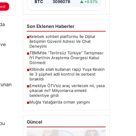
BTC
3096078
▲ +0.57%
rest
’da
Son Eklenen Haberler
Kelebek sohbet platformu İle Dijital
■
İletişimin Güvenli Adresi Ve Chat
 ve
Deneyimi
TBMM’de “Terörsüz Türkiye” Tartışması:
■
İYİ Parti’nin Araştırma Önergesi Kabul
Görmedi
Klibinde silah kullanan rapçi Yuşa Keskin
■
ile 3 şüpheli adli kontrol ile serbest
bırakıldı
orunan
Emekliye ÖTV’siz araç verilecek mi, yasa
■
çıkacak mı? Milyonlarca emekli
beklentiye girdi
Muğla Yatağan’da orman yangını
■
Güncel
 bu