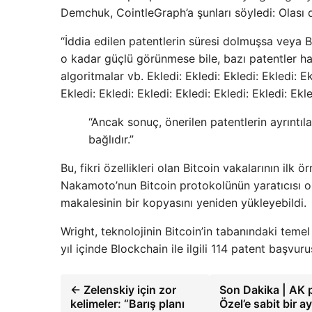
Demchuk, CointleGraph’a şunları söyledi: Olası d
“İddia edilen patentlerin süresi dolmuşsa veya B
o kadar güçlü görünmese bile, bazı patentler hala
algoritmalar vb. Ekledi: Ekledi: Ekledi: Ekledi: Ek
Ekledi: Ekledi: Ekledi: Ekledi: Ekledi: Ekledi: Ekle
“Ancak sonuç, önerilen patentlerin ayrınt
bağlıdır.”
Bu, fikri özellikleri olan Bitcoin vakalarının ilk ö
Nakamoto’nun Bitcoin protokolünün yaratıcısı ol
makalesinin bir kopyasını yeniden yükleyebildi.
Wright, teknolojinin Bitcoin’in tabanındaki temel
yıl içinde Blockchain ile ilgili 114 patent başvu
← Zelenskiy için zor
Son Dakika | AK 
kelimeler: “Barış planı
Özel’e sabit bir 