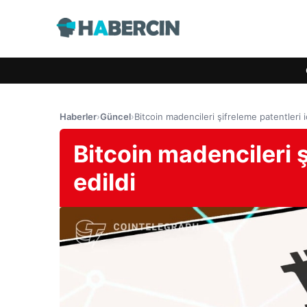
Haberler
›
Güncel
›
Bitcoin madencileri şifreleme patentleri i
Bitcoin madencileri ş
edildi