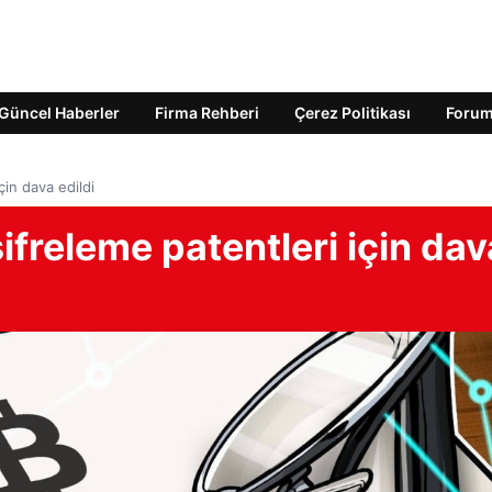
Güncel Haberler
Firma Rehberi
Çerez Politikası
Foru
çin dava edildi
ifreleme patentleri için dav