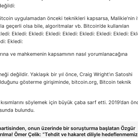
eğildi:
itcoin uygulamadan önceki teknikleri kapsarsa, Malikie’nin i
 geçerli olsa bile, algoritmalar vb. Bitcoin’de kullanılan
ledi: Ekledi: Ekledi: Ekledi: Ekledi: Ekledi: Ekledi: Ekledi: Ekl
di: Ekledi:
ılarına ve mahkemenin kapsamının nasıl yorumlanacağına
rneği değildir. Yaklaşık bir yıl önce, Craig Wright’ın Satoshi
duğunu gösterme girişiminde, bitcoin.org, Bitcoin teknik
 kısımlarını söylemek için büyük çaba sarf etti. 2019’dan önc
rusunda bulundu.
partisinden, onun üzerinde bir soruşturma başlatan Özgür
ayrılma! Ömer Çelik: “Tehdit ve hakaret diliyle hedeflenmemi