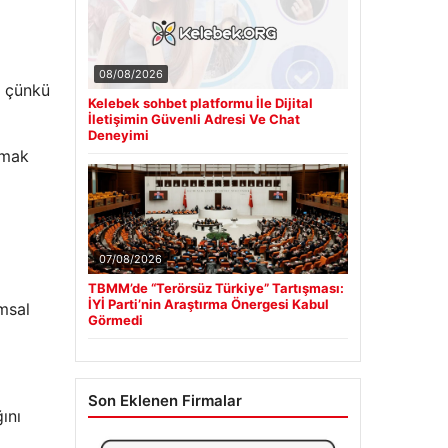
08/08/2026
r çünkü
Kelebek sohbet platformu İle Dijital
İletişimin Güvenli Adresi Ve Chat
Deneyimi
lamak
07/08/2026
TBMM’de “Terörsüz Türkiye” Tartışması:
İYİ Parti’nin Araştırma Önergesi Kabul
emsal
Görmedi
Son Eklenen Firmalar
ını