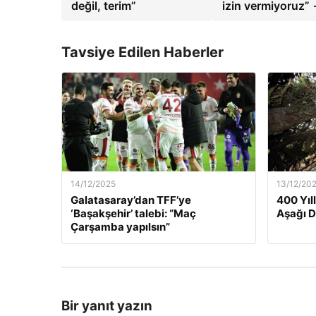
değil, terim”
izin vermiyoruz”
Tavsiye Edilen Haberler
14/12/2025
13/12/20
Galatasaray’dan TFF’ye
400 Yıl
‘Başakşehir’ talebi: “Maç
Aşağı 
Çarşamba yapılsın”
Bir yanıt yazın