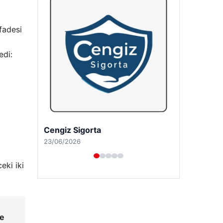
fadesi
edi:
Hastaş Beton
26/05/2026
eki iki
ze