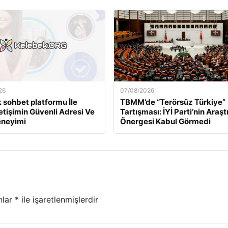
26
07/08/2026
 sohbet platformu İle
TBMM’de “Terörsüz Türkiye”
İletişimin Güvenli Adresi Ve
Tartışması: İYİ Parti’nin Araş
eneyimi
Önergesi Kabul Görmedi
nlar
*
ile işaretlenmişlerdir