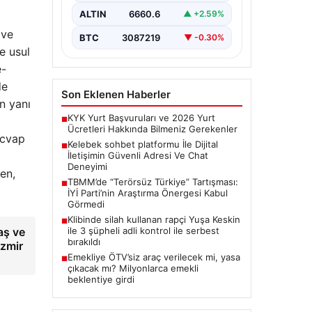
bir önem ifade etmektedir.
ALTIN
6660.6
▲ +2.59%
Günümüzde…
 ve
BTC
3087219
▼ -0.30%
e usul
e-
de
Son Eklenen Haberler
n yanı
KYK Yurt Başvuruları ve 2026 Yurt
■
Ücretleri Hakkında Bilmeniz Gerekenler
icvap
Kelebek sohbet platformu İle Dijital
■
İletişimin Güvenli Adresi Ve Chat
Deneyimi
en,
TBMM’de “Terörsüz Türkiye” Tartışması:
■
İYİ Parti’nin Araştırma Önergesi Kabul
Görmedi
Klibinde silah kullanan rapçi Yuşa Keskin
■
ile 3 şüpheli adli kontrol ile serbest
aş ve
bırakıldı
İzmir
Emekliye ÖTV’siz araç verilecek mi, yasa
■
çıkacak mı? Milyonlarca emekli
beklentiye girdi