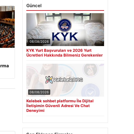
Güncel
08/08/2026
KYK Yurt Başvuruları ve 2026 Yurt
Ücretleri Hakkında Bilmeniz Gerekenler
tırma
08/08/2026
Kelebek sohbet platformu İle Dijital
İletişimin Güvenli Adresi Ve Chat
Deneyimi