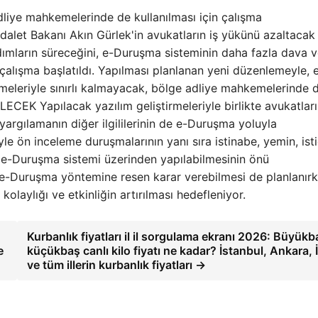
dliye mahkemelerinde de kullanılması için çalışma
Adalet Bakanı Akın Gürlek'in avukatların iş yükünü azaltacak
adımların süreceğini, e-Duruşma sisteminin daha fazla dava v
 çalışma başlatıldı. Yapılması planlanan yeni düzenlemeyle, 
eleriyle sınırlı kalmayacak, bölge adliye mahkemelerinde 
EK Yapılacak yazılım geliştirmeleriyle birlikte avukatları
i yargılamanın diğer ilgililerinin de e-Duruşma yoluyla
e ön inceleme duruşmalarının yanı sıra istinabe, yemin, ist
de e-Duruşma sistemi üzerinden yapılabilmesinin önü
e e-Duruşma yöntemine resen karar verebilmesi de planlanırk
olaylığı ve etkinliğin artırılması hedefleniyor.
Kurbanlık fiyatları il il sorgulama ekranı 2026: Büyükb
e
küçükbaş canlı kilo fiyatı ne kadar? İstanbul, Ankara, 
ve tüm illerin kurbanlık fiyatları →