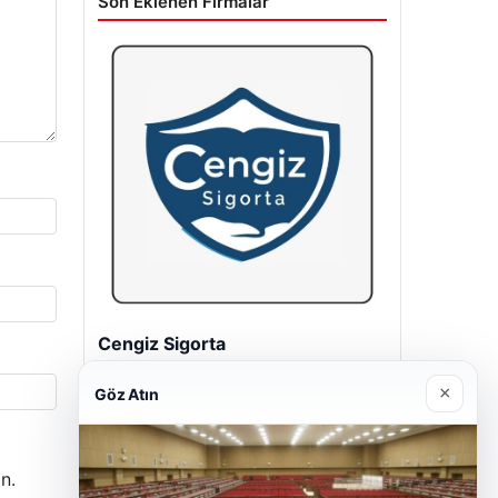
Son Eklenen Firmalar
Hastaş Beton
26/05/2026
×
Göz Atın
n.