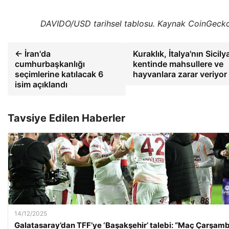
DAVIDO/USD tarihsel tablosu. Kaynak CoinGeck
← İran'da
Kuraklık, İtalya'nın Sicily
cumhurbaşkanlığı
kentinde mahsullere ve
seçimlerine katılacak 6
hayvanlara zarar veriyor
isim açıklandı
Tavsiye Edilen Haberler
14/12/2025
Galatasaray’dan TFF’ye ‘Başakşehir’ talebi: “Maç Çarşam