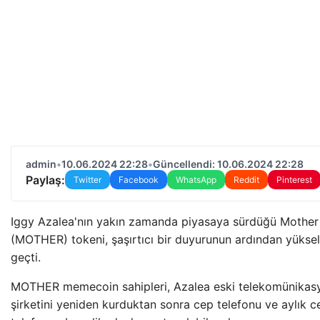
admin
•
10.06.2024 22:28
•
Güncellendi: 10.06.2024 22:28
Paylaş:
Twitter
Facebook
WhatsApp
Reddit
Pinterest
Iggy Azalea'nın yakın zamanda piyasaya sürdüğü Mother
(MOTHER) tokeni, şaşırtıcı bir duyurunun ardından yüksel
geçti.
MOTHER memecoin sahipleri, Azalea eski telekomünikas
şirketini yeniden kurduktan sonra cep telefonu ve aylık c