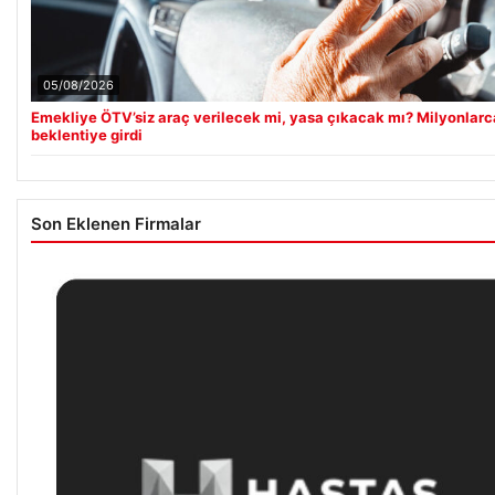
05/08/2026
Emekliye ÖTV’siz araç verilecek mi, yasa çıkacak mı? Milyonlarc
beklentiye girdi
Son Eklenen Firmalar