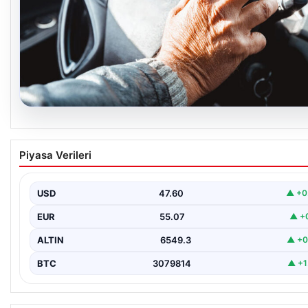
05.08.2026
Emekliye ÖTV’siz araç verilecek mi, yasa çıka
Piyasa Verileri
mı? Milyonlarca emekli beklentiye girdi
USD
47.60
▲ +0
EUR
55.07
▲ +
ALTIN
6549.3
▲ +0
BTC
3079814
▲ +1