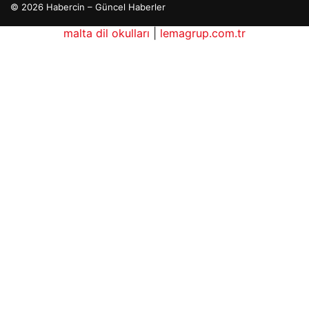
© 2026 Habercin – Güncel Haberler
malta dil okulları
|
lemagrup.com.tr
o
dhub