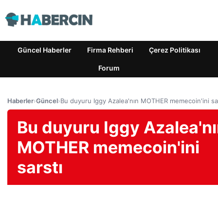
Güncel Haberler
Firma Rehberi
Çerez Politikası
Forum
Haberler
›
Güncel
›
Bu duyuru Iggy Azalea'nın MOTHER memecoin'ini sa
Bu duyuru Iggy Azalea'n
MOTHER memecoin'ini
sarstı