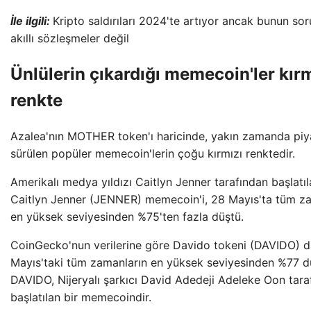
İle ilgili:
Kripto saldırıları 2024'te artıyor ancak bunun so
akıllı sözleşmeler değil
Ünlülerin çıkardığı memecoin'ler kırm
renkte
Azalea'nın MOTHER token'ı haricinde, yakın zamanda pi
sürülen popüler memecoin'lerin çoğu kırmızı renktedir.
Amerikalı medya yıldızı Caitlyn Jenner tarafından başlatı
Caitlyn Jenner (JENNER) memecoin'i, 28 Mayıs'ta tüm z
en yüksek seviyesinden %75'ten fazla düştü.
CoinGecko'nun verilerine göre Davido tokeni (DAVIDO) 
Mayıs'taki tüm zamanların en yüksek seviyesinden %77 d
DAVIDO, Nijeryalı şarkıcı David Adedeji Adeleke Oon tara
başlatılan bir memecoindir.