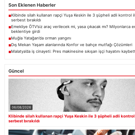
Son Eklenen Haberler
Klibinde silah kullanan rapçi Yuşa Keskin ile 3 şüpheli adli kontrol i
■
serbest bırakıldı
Emekliye ÖTV’siz araç verilecek mi, yasa çıkacak mı? Milyonlarca e
■
beklentiye girdi
Muğla Yatağan’da orman yangını
■
Dış Mekan Yaşam alanlarında Konfor ve bahçe mutfağı Çözümleri
■
Malatya’da iş cinayeti: Pres makinesine sıkışan işçi hayatını kaybett
■
Güncel
06/08/2026
Klibinde silah kullanan rapçi Yuşa Keskin ile 3 şüpheli adli kontrol 
serbest bırakıldı