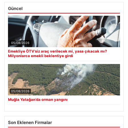
Güncel
05/08/2026
Emekliye ÖTV’siz araç verilecek mi, yasa çıkacak mı?
Milyonlarca emekli beklentiye girdi
05/08/2026
Muğla Yatağan’da orman yangını
Son Eklenen Firmalar