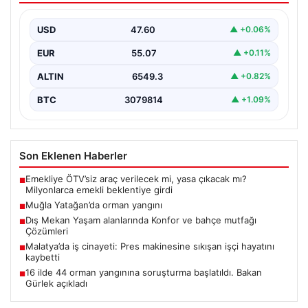
USD
47.60
▲ +0.06%
EUR
55.07
▲ +0.11%
ALTIN
6549.3
▲ +0.82%
BTC
3079814
▲ +1.09%
Son Eklenen Haberler
Emekliye ÖTV’siz araç verilecek mi, yasa çıkacak mı?
■
Milyonlarca emekli beklentiye girdi
Muğla Yatağan’da orman yangını
■
Dış Mekan Yaşam alanlarında Konfor ve bahçe mutfağı
■
Çözümleri
Malatya’da iş cinayeti: Pres makinesine sıkışan işçi hayatını
■
kaybetti
16 ilde 44 orman yangınına soruşturma başlatıldı. Bakan
■
Gürlek açıkladı