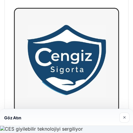
×
Göz Atın
Hastaş Beton
26/05/2026