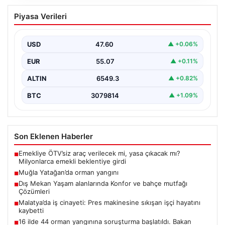
Muğla Yatağan’da orman yangını
Piyasa Verileri
USD
47.60
▲ +0.06%
EUR
55.07
▲ +0.11%
ALTIN
6549.3
▲ +0.82%
BTC
3079814
▲ +1.09%
Son Eklenen Haberler
Emekliye ÖTV’siz araç verilecek mi, yasa çıkacak mı?
■
Milyonlarca emekli beklentiye girdi
Muğla Yatağan’da orman yangını
■
Dış Mekan Yaşam alanlarında Konfor ve bahçe mutfağı
■
Çözümleri
Malatya’da iş cinayeti: Pres makinesine sıkışan işçi hayatını
■
kaybetti
16 ilde 44 orman yangınına soruşturma başlatıldı. Bakan
■