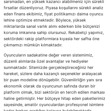
sarsmadan, en yüksek kazancı alabilmeniz için sürekli
fırsatlar düzenliyoruz. Piyasa koşullarını sürekli analiz
eden finans ekibimiz, fiyat politikamızı daima oyuncu
lehine optimize etmektedir. Böylece, yüksek
miktarlarda sanal varlık alımı ederken bile bütçenizi
koruma imkanına sahip olursunuz. Rekabetçi yapımız,
sektördeki rakip platformlara kıyasla her safha öne
çıkmamızı mümkün kılmaktadır.
Oyuncuların sadakatine değer veren sistemimiz,
düzenli alımlarda özel avantajlar ve hediyeler
sunmaktadır. Sitemizde gerçekleştireceğiniz her
hareket, sizlere daha kazançlı seçenekler aralayacak
bir puan modeline dönüşebilir. Güvenilirliğin yanı sıra
ekonomik olarak da oyuncunun safında duran bir
platform olmak, bizi sektörün en tercih edilen markası
haline getirmiştir. Her bütçeye hitap eden paketlerimiz
sayesinde, amatör oyunculardan profesyonel isimlere
kadar herkes aradığını kolayca bulabilmektedir.