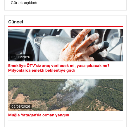
Gürlek açıkladı
Güncel
05/08/2026
Emekliye ÖTV’siz araç verilecek mi, yasa çıkacak mı?
Milyonlarca emekli beklentiye girdi
05/08/2026
Muğla Yatağan’da orman yangını