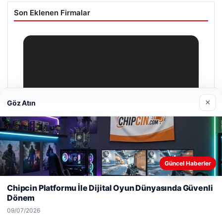
Son Eklenen Firmalar
×
Göz Atın
Güncel Haberler
Web sitemizi nasıl kullandığınızı daha iyi anlayabilmek,
deneyiminizi kişiselleştirmek ve geliştirmek amacıyla çerezler
Chipcin Platformu İle Dijital Oyun Dünyasında Güvenli
kullanıyoruz.
Çerez Politikamız
Dönem
Reddet
Kabul Et
09/07/2026