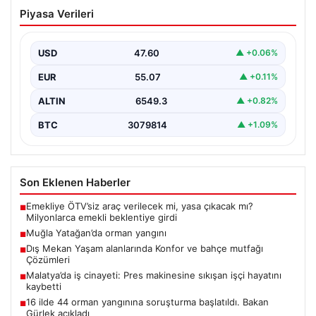
Muğla Yatağan’da orman yangını
Piyasa Verileri
USD
47.60
▲ +0.06%
EUR
55.07
▲ +0.11%
ALTIN
6549.3
▲ +0.82%
BTC
3079814
▲ +1.09%
Son Eklenen Haberler
Emekliye ÖTV’siz araç verilecek mi, yasa çıkacak mı?
■
Milyonlarca emekli beklentiye girdi
Muğla Yatağan’da orman yangını
■
Dış Mekan Yaşam alanlarında Konfor ve bahçe mutfağı
■
Çözümleri
Malatya’da iş cinayeti: Pres makinesine sıkışan işçi hayatını
■
kaybetti
16 ilde 44 orman yangınına soruşturma başlatıldı. Bakan
■
Gürlek açıkladı