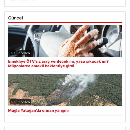
Güncel
05/08/2026
Emekliye ÖTV’siz araç verilecek mi, yasa çıkacak mı?
Milyonlarca emekli beklentiye girdi
05/08/2026
Muğla Yatağan’da orman yangını