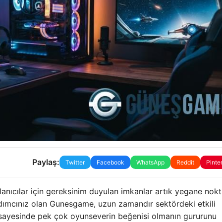
Paylaş:
Twitter
Facebook
WhatsApp
Reddit
Pinte
lanıcılar için gereksinim duyulan imkanlar artık yegane nok
rdımcınız olan Gunesgame, uzun zamandır sektördeki etkili
sayesinde pek çok oyunseverin beğenisi olmanın gururunu