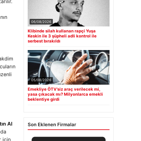
rılır.
anın
06/08/2026
Klibinde silah kullanan rapçi Yuşa
Keskin ile 3 şüpheli adli kontrol ile
serbest bırakıldı
takdim
cuların
üzenli
05/08/2026
Emekliye ÖTV’siz araç verilecek mi,
yasa çıkacak mı? Milyonlarca emekli
beklentiye girdi
tın Al
Son Eklenen Firmalar
nda
 için