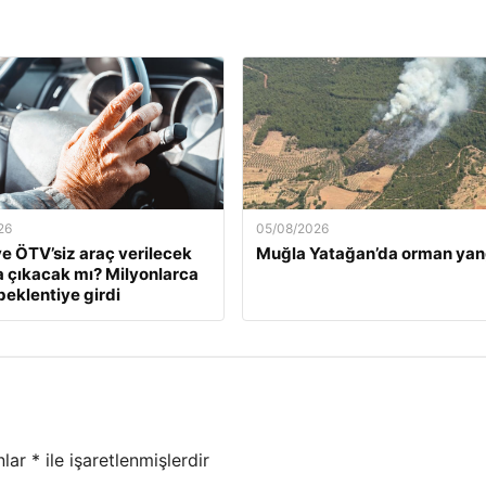
26
05/08/2026
e ÖTV’siz araç verilecek
Muğla Yatağan’da orman yan
a çıkacak mı? Milyonlarca
beklentiye girdi
nlar
*
ile işaretlenmişlerdir