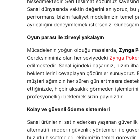
hissedmektedir. Seri teslimat sözümüz sayesinde,
Sanal dünyasında vaktin değerini anlıyoruz, bu 
performans, bizim faaliyet modelimizin temel par
ayrıcalığını deneyimlemek isterseniz, Gunesgam
Oyun parası ile zirveyi yakalayın
Mücadelenin yoğun olduğu masalarda,
Zynga P
Gereksiniminiz olan her seviyedeki
Zynga Poker
edilmektedir. Sanal içindeki başarınız, bizim il
beklentilerini cevaplayan çözümler sunuyoruz. 
müşteri ağımızın her süren gün artmasını destekl
ettiğinizde, hiçbir aksaklık görmeden işlemlerini
profesyonelliği beklemek sizin payınızdır.
Kolay ve güvenli ödeme sistemleri
Sanal ürünlerini satın ederken yaşanan güvenlik
alternatifi, modern güvenlik yöntemleri ile güve
huzurlu hissetmeleri, ekibimizin temel görevdir. 