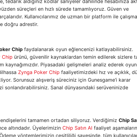
 tedarik aldığınız kodlar saniyeler dahilinde hesabınıza akta
yüzden süreçleri en hızlı sürede tamamlıyoruz. Güven ve
çalarıdır. Kullanıcılarımız de uzman bir platform ile çalışm
e doğru adrestir.
oker Chip
faydalanarak oyun eğlencenizi katlayabilirsiniz.
 Chip
ürünü, güvenilir kaynaklardan temin edilerek sizlere 
ham kaynağımızdır. Piyasadaki gelişmeleri analiz ederek oyun
Bilhassa
Zynga Poker Chip
faaliyetimizdeki hız ve açıklık, d
iyor. Sorunsuz alışveriş süreciniz için Gunesgame’i karar
zi sonlandırabilirsiniz. Sanal dünyasındaki serüveninizde
 endişelerini tamamen ortadan siliyoruz. Verdiğimiz
Chip Sa
nce altındadır. Üyelerimizin
Chip Satın Al
faaliyet aşamaları
Ödeme yöntemlerimizin çeşitliliği sayesinde, tüm kullanıcılar