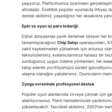
yaşıyoruz. Platformumuz üzerinden gerçekleştire
altındadır. Özellikle popüler oyunlarda ihtiyaç 
destek ekibimiz, yaşadığınız her aksaklıkta yanın
Epin ve oyun içi para tedariği
Dijital dünyasında çevik ilerlemek isteyen her k
tamamlayacağınız
Chip Satışı
operasyonları, %1
vakit kaybetmeden yükselmek için arzunuz olan h
teknolojilerimiz, kullanıcılarımıza hatasız bir 
sunduğumuz uygun ödeme yöntemleri, her keseye 
takip ederek portföyümüzü sürekli güncelliyoruz.
ulaşma olanağını yakalarsınız. Oyuncuların mem
Zynga evreninde profesyonel destek
Popüler oyun alanlarında zirveye çıkmak için ge
alabiliyorsunuz. Planlı hamlelerinizde yardımcın
yükseltecektir. Tecrübeli ekibimiz, 2003’ten ber