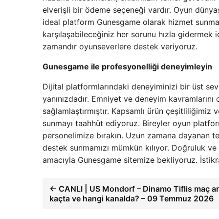
elverişli bir ödeme seçeneği vardır. Oyun dünya
ideal platform Gunesgame olarak hizmet sunmakt
karşılaşabileceğiniz her sorunu hızla gidermek 
zamandır oyunseverlere destek veriyoruz.
Gunesgame ile profesyonelliği deneyimleyin
Dijital platformlarındaki deneyiminizi bir üst s
yanınızdadır. Emniyet ve deneyim kavramlarını 
sağlamlaştırmıştır. Kapsamlı ürün çeşitliliğimiz 
sunmayı taahhüt ediyoruz. Bireyler oyun platfo
personelimize bırakın. Uzun zamana dayanan tecr
destek sunmamızı mümkün kılıyor. Doğruluk ve s
amacıyla Gunesgame sitemize bekliyoruz. İstikrar
← CANLI | US Mondorf – Dinamo Tiflis maç a
kaçta ve hangi kanalda? – 09 Temmuz 2026