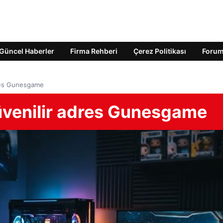
Güncel Haberler
Firma Rehberi
Çerez Politikası
Foru
dres Gunesgame
güvenilir adres Gunesgame