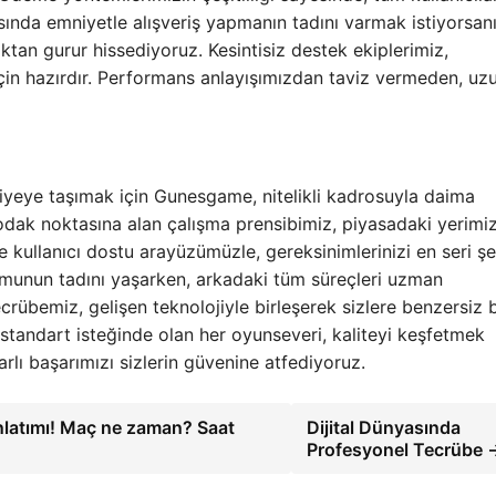
sında emniyetle alışveriş yapmanın tadını varmak istiyorsanı
an gurur hissediyoruz. Kesintisiz destek ekiplerimiz,
için hazırdır. Performans anlayışımızdan taviz vermeden, uz
eviyeye taşımak için Gunesgame, nitelikli kadrosuyla daima
odak noktasına alan çalışma prensibimiz, piyasadaki yerimiz
ve kullanıcı dostu arayüzümüzle, gereksinimlerinizi en seri şe
rmunun tadını yaşarken, arkadaki tüm süreçleri uzman
übemiz, gelişen teknolojiyle birleşerek sizlere benzersiz b
tandart isteğinde olan her oyunseveri, kaliteyi keşfetmek
lı başarımızı sizlerin güvenine atfediyoruz.
nlatımı! Maç ne zaman? Saat
Dijital Dünyasında
Profesyonel Tecrübe 