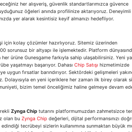
ceğiniz her alışveriş, güvenlik standartlarımızca güvence
duyduğunuz öğeleri anında profilinize aktarıyoruz. Deneyimli
ızda yer alarak kesintisiz keyif almanızı hedefliyor.
işi için kolay çözümler hazırlıyoruz. Sitemiz üzerinden
00 sorunsuz bir altyapı ile işlemektedir. Platform dünyasın
er ürüne Gunesgame farkıyla sahip ulaşabilirsiniz. Yeni ya
tecrübe yaşatmayı başarıyor. Dahası
Chip Satışı
hizmetimizde
uygun fırsatlar barındırıyor. Sektördeki gelişmeleri yakı
 Dolayısıyla en yeni içeriklere her zaman ilk birey olarak s
nuniyeti, bizim temel önceliğimiz haline gelmeye devam ed
rekli
Zynga Chip
tutarını platformumuzdan zahmetsizce te
ız olan bu
Zynga Chip
değerleri, dijital performansınızı doğ
i edindiği tecrübeyi sizlerin kullanımına sunmaktan büyük m