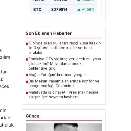
BTC
3079814
▲ +1.09%
Son Eklenen Haberler
Klibinde silah kullanan rapçi Yuşa Keskin
■
ile 3 şüpheli adli kontrol ile serbest
da
bırakıldı
zılım
Emekliye ÖTV’siz araç verilecek mi, yasa
■
çıkacak mı? Milyonlarca emekli
beklentiye girdi
ndan
Muğla Yatağan’da orman yangını
■
iz
Dış Mekan Yaşam alanlarında Konfor ve
■
ecek.
bahçe mutfağı Çözümleri
Malatya’da iş cinayeti: Pres makinesine
■
sıkışan işçi hayatını kaybetti
min
Güncel
rudan
utluluk