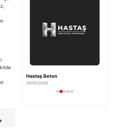
z,
un
i
kilde
Hastaş Beton
ir
26/05/2026
→