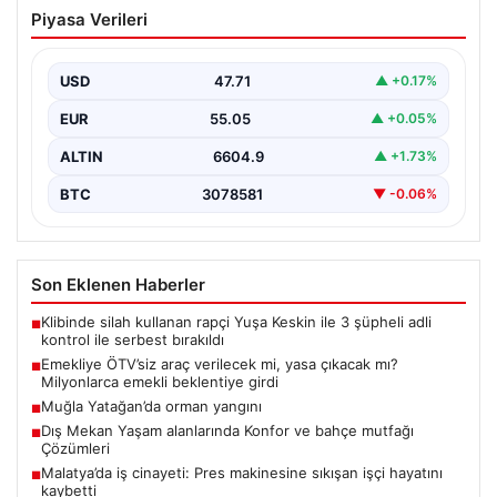
Emekliye ÖTV’siz araç verilecek mi,
Piyasa Verileri
yasa çıkacak mı? Milyonlarca emekli
beklentiye girdi
USD
47.71
▲ +0.17%
EUR
55.05
▲ +0.05%
ALTIN
6604.9
▲ +1.73%
BTC
3078581
▼ -0.06%
Son Eklenen Haberler
Klibinde silah kullanan rapçi Yuşa Keskin ile 3 şüpheli adli
■
kontrol ile serbest bırakıldı
Emekliye ÖTV’siz araç verilecek mi, yasa çıkacak mı?
■
Milyonlarca emekli beklentiye girdi
Muğla Yatağan’da orman yangını
■
Dış Mekan Yaşam alanlarında Konfor ve bahçe mutfağı
■
Çözümleri
Malatya’da iş cinayeti: Pres makinesine sıkışan işçi hayatını
■
kaybetti