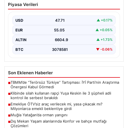
Piyasa Verileri
Keskin ile 3 şüpheli adli kontrol ile
serbest bırakıldı
USD
47.71
▲ +0.17%
EUR
55.05
▲ +0.05%
ALTIN
6604.9
▲ +1.73%
BTC
3078581
▼ -0.06%
Son Eklenen Haberler
TBMM’de “Terörsüz Türkiye” Tartışması: İYİ Parti’nin Araştırma
■
Önergesi Kabul Görmedi
Klibinde silah kullanan rapçi Yuşa Keskin ile 3 şüpheli adli
■
kontrol ile serbest bırakıldı
Emekliye ÖTV’siz araç verilecek mi, yasa çıkacak mı?
■
Milyonlarca emekli beklentiye girdi
Muğla Yatağan’da orman yangını
■
Dış Mekan Yaşam alanlarında Konfor ve bahçe mutfağı
■
Çözümleri