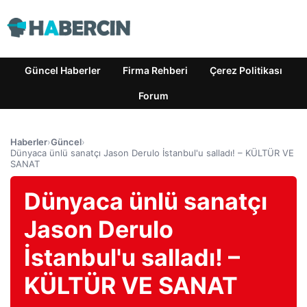
Güncel Haberler
Firma Rehberi
Çerez Politikası
Forum
Haberler
›
Güncel
›
Dünyaca ünlü sanatçı Jason Derulo İstanbul'u salladı! – KÜLTÜR VE
SANAT
Dünyaca ünlü sanatçı
Jason Derulo
İstanbul'u salladı! –
KÜLTÜR VE SANAT