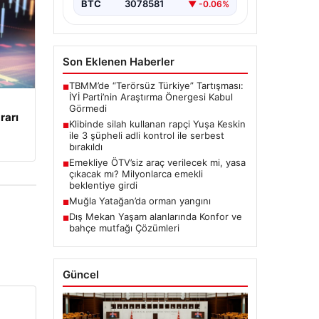
BTC
3078581
▼ -0.06%
Son Eklenen Haberler
TBMM’de “Terörsüz Türkiye” Tartışması:
■
İYİ Parti’nin Araştırma Önergesi Kabul
Görmedi
rarı
Klibinde silah kullanan rapçi Yuşa Keskin
■
ile 3 şüpheli adli kontrol ile serbest
bırakıldı
Emekliye ÖTV’siz araç verilecek mi, yasa
■
çıkacak mı? Milyonlarca emekli
beklentiye girdi
Muğla Yatağan’da orman yangını
■
Dış Mekan Yaşam alanlarında Konfor ve
■
bahçe mutfağı Çözümleri
Güncel