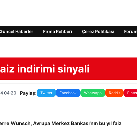
Güncel Haberler
Firma Rehberi
Çerez Politikası
Foru
iz indirimi sinyali
Paylaş:
24 04:20
Twitter
Facebook
WhatsApp
Reddit
Pinte
erre Wunsch, Avrupa Merkez Bankası'nın bu yıl faiz