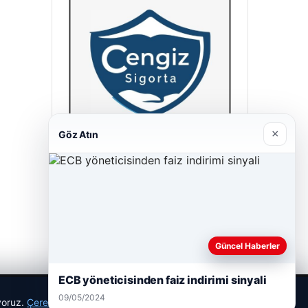
×
Göz Atın
Cengiz Sigorta
23/06/2026
Güncel Haberler
ECB yöneticisinden faiz indirimi sinyali
09/05/2024
ıyoruz.
Çerez Politikamız
Reddet
Kabul Et