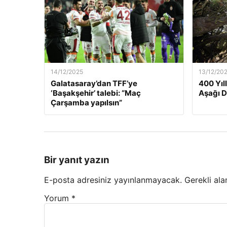
14/12/2025
13/12/20
Galatasaray’dan TFF’ye
400 Yıl
‘Başakşehir’ talebi: “Maç
Aşağı 
Çarşamba yapılsın”
Bir yanıt yazın
E-posta adresiniz yayınlanmayacak.
Gerekli ala
Yorum
*