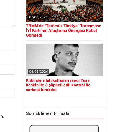
07/08/2026
TBMM’de “Terörsüz Türkiye” Tartışması:
İYİ Parti’nin Araştırma Önergesi Kabul
Görmedi
06/08/2026
Klibinde silah kullanan rapçi Yuşa
Keskin ile 3 şüpheli adli kontrol ile
serbest bırakıldı
Son Eklenen Firmalar
n.