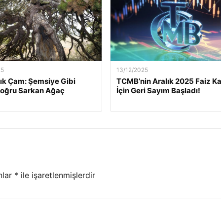
25
13/12/2025
lık Çam: Şemsiye Gibi
TCMB’nin Aralık 2025 Faiz Ka
Doğru Sarkan Ağaç
İçin Geri Sayım Başladı!
nlar
*
ile işaretlenmişlerdir