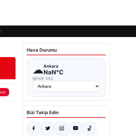
m
Hava Durumu
☁
Ankara
NaN°C
ŞEHIR SEÇ
rest
Bizi Takip Edin