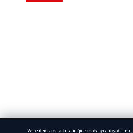
© 2026 Habercin – Güncel Haberler
Web sitemizi nasıl kullandığınızı daha iyi anlayabilmek,