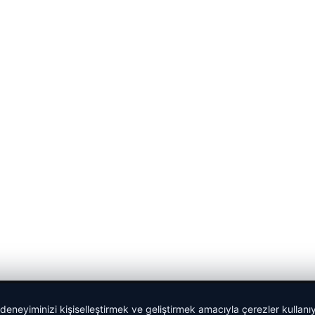
 deneyiminizi kişiselleştirmek ve geliştirmek amacıyla çerezler kullan