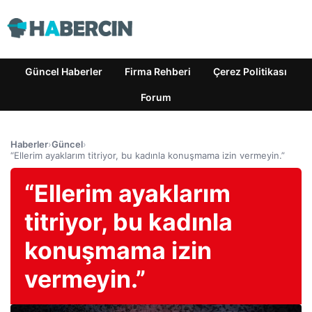
Güncel Haberler
Firma Rehberi
Çerez Politikası
Forum
Haberler
›
Güncel
›
“Ellerim ayaklarım titriyor, bu kadınla konuşmama izin vermeyin.”
“Ellerim ayaklarım
titriyor, bu kadınla
konuşmama izin
vermeyin.”