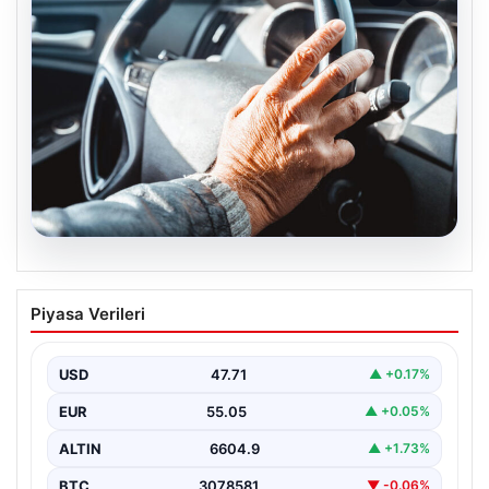
05.08.2026
Emekliye ÖTV’siz araç verilecek mi,
Piyasa Verileri
yasa çıkacak mı? Milyonlarca emekli
beklentiye girdi
USD
47.71
▲ +0.17%
EUR
55.05
▲ +0.05%
ALTIN
6604.9
▲ +1.73%
BTC
3078581
▼ -0.06%