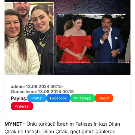
admin
•
13.08.2024 00:15
•
Güncellendi: 13.08.2024 00:15
Paylaş:
Twitter
Facebook
WhatsApp
Reddit
Pinterest
MYNET-
Ünlü türkücü İbrahim Tatlıses'in kızı Dilan
Çıtak ile tartıştı. Dilan Çıtak, geçtiğimiz günlerde