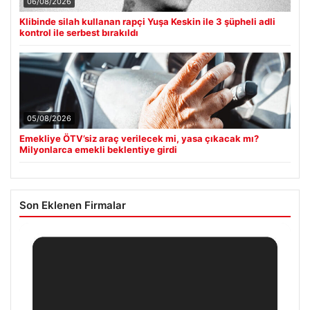
06/08/2026
Klibinde silah kullanan rapçi Yuşa Keskin ile 3 şüpheli adli
kontrol ile serbest bırakıldı
05/08/2026
Emekliye ÖTV’siz araç verilecek mi, yasa çıkacak mı?
Milyonlarca emekli beklentiye girdi
Son Eklenen Firmalar