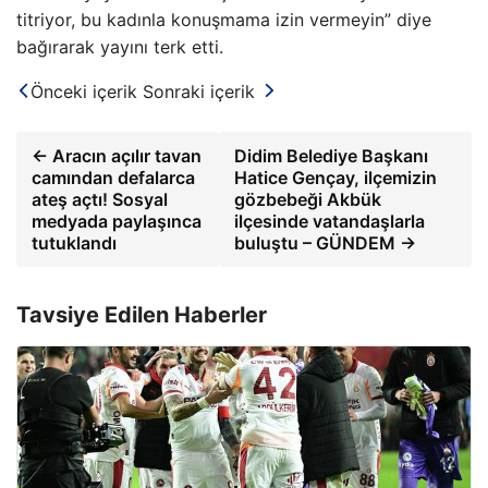
titriyor, bu kadınla konuşmama izin vermeyin” diye
bağırarak yayını terk etti.
Önceki içerik
Sonraki içerik
← Aracın açılır tavan
Didim Belediye Başkanı
camından defalarca
Hatice Gençay, ilçemizin
ateş açtı! Sosyal
gözbebeği Akbük
medyada paylaşınca
ilçesinde vatandaşlarla
tutuklandı
buluştu – GÜNDEM →
Tavsiye Edilen Haberler