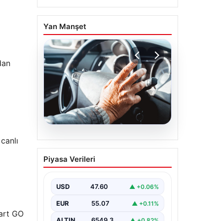
n
Yan Manşet
dan
l
05.08.2026
canlı
Emekliye ÖTV’siz araç
Piyasa Verileri
verilecek mi, yasa
çıkacak mı? Milyonlarca
emekli beklentiye girdi
USD
47.60
▲ +0.06%
EUR
55.07
▲ +0.11%
mart GO
ALTIN
6549.3
▲ +0.82%