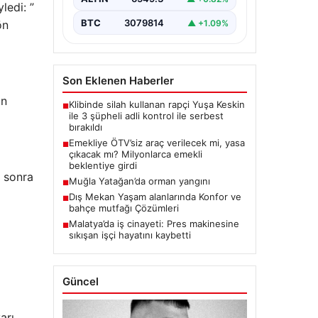
ledi: ”
BTC
3079814
▲ +1.09%
ön
Son Eklenen Haberler
un
Klibinde silah kullanan rapçi Yuşa Keskin
■
ile 3 şüpheli adli kontrol ile serbest
bırakıldı
Emekliye ÖTV’siz araç verilecek mi, yasa
■
çıkacak mı? Milyonlarca emekli
beklentiye girdi
n sonra
Muğla Yatağan’da orman yangını
■
Dış Mekan Yaşam alanlarında Konfor ve
■
bahçe mutfağı Çözümleri
Malatya’da iş cinayeti: Pres makinesine
■
sıkışan işçi hayatını kaybetti
Güncel
arı