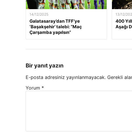
14/12/2025
13/12/20
Galatasaray’dan TFF’ye
400 Yıl
‘Başakşehir’ talebi: “Maç
Aşağı 
Çarşamba yapılsın”
Bir yanıt yazın
E-posta adresiniz yayınlanmayacak.
Gerekli ala
Yorum
*