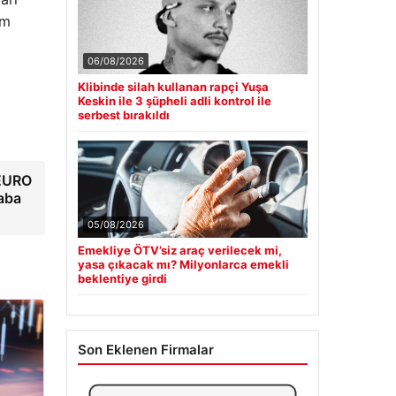
am
06/08/2026
Klibinde silah kullanan rapçi Yuşa
Keskin ile 3 şüpheli adli kontrol ile
serbest bırakıldı
 EURO
aba
05/08/2026
Emekliye ÖTV’siz araç verilecek mi,
yasa çıkacak mı? Milyonlarca emekli
beklentiye girdi
Son Eklenen Firmalar