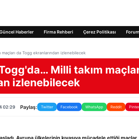
Güncel Haberler
Firma Rehberi
Çerez Politikası
Foru
 maçları da Togg ekranlarından izlenebilecek
Togg'da… Milli takım maçlar
an izlenebilecek
Paylaş:
4 02:29
Twitter
Facebook
WhatsApp
Reddit
Pinte
şladı. Avrupa ülkelerinin kıyasıya mücadele ettiği maçlar,