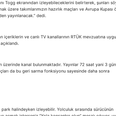
Togg ekranından izleyebileceklerini belirterek, şunları söy
k üzere takımlarımızın hazırlık maçları ve Avrupa Kupası 
en yayınlanacak.” dedi.
n içeriklerin ve canlı TV kanallarının RTÜK mevzuatına uyg
 açıklandı.
n üzerinde kanal bulunmaktadır. Yayınlar 72 saat yani 3 gü
açları da bu geri sarma fonksiyonu sayesinde daha sonra
park halindeyken izleyebilir. Yolculuk sırasında sürücünün
e açmak isterseniz “Yola konsantre olun” mesajı çıkıyor. uy