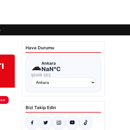
m
Hava Durumu
ı
☁
Ankara
NaN°C
ŞEHIR SEÇ
rest
Bizi Takip Edin