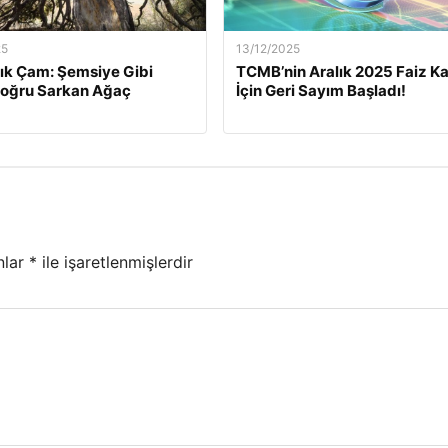
25
13/12/2025
lık Çam: Şemsiye Gibi
TCMB’nin Aralık 2025 Faiz Ka
Doğru Sarkan Ağaç
İçin Geri Sayım Başladı!
nlar
*
ile işaretlenmişlerdir