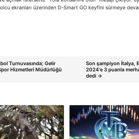
, yolcu ekranları üzerinden D-Smart GO keyfini sürmeye dev
tbol Turnuvasında; Gelir
Son şampiyon İtalya,
Spor Hizmetleri Müdürlüğü
2024'e 3 puanla merh
dedi →