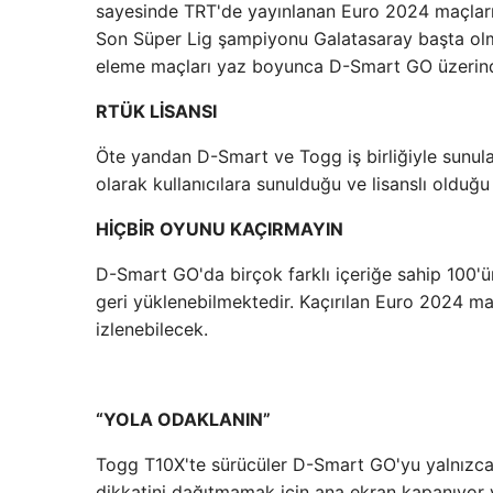
sayesinde TRT'de yayınlanan Euro 2024 maçlarını 
Son Süper Lig şampiyonu Galatasaray başta olma
eleme maçları yaz boyunca D-Smart GO üzerind
RTÜK LİSANSI
Öte yandan D-Smart ve Togg iş birliğiyle sunula
olarak kullanıcılara sunulduğu ve lisanslı olduğu
HİÇBİR OYUNU KAÇIRMAYIN
D-Smart GO'da birçok farklı içeriğe sahip 100'ü
geri yüklenebilmektedir. Kaçırılan Euro 2024 m
izlenebilecek.
“YOLA ODAKLANIN”
Togg T10X'te sürücüler D-Smart GO'yu yalnızca 
dikkatini dağıtmamak için ana ekran kapanıyor v