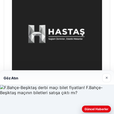
×
Göz Atın
Hastaş Beton
26/05/2026
Güncel Haberler
Web sitemizi nasıl kullandığınızı daha iyi anlayabilmek,