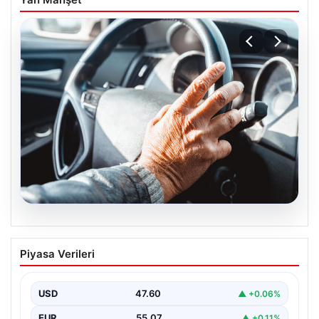
05.08.2026
Emekliye ÖTV’siz araç verilecek mi,
Piyasa Verileri
yasa çıkacak mı? Milyonlarca emekli
beklentiye girdi
USD
47.60
▲ +0.06%
EUR
55.07
▲ +0.11%