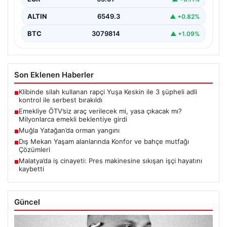
ALTIN
6549.3
▲ +0.82%
BTC
3079814
▲ +1.09%
Son Eklenen Haberler
Klibinde silah kullanan rapçi Yuşa Keskin ile 3 şüpheli adli
■
kontrol ile serbest bırakıldı
Emekliye ÖTV’siz araç verilecek mi, yasa çıkacak mı?
■
Milyonlarca emekli beklentiye girdi
Muğla Yatağan’da orman yangını
■
Dış Mekan Yaşam alanlarında Konfor ve bahçe mutfağı
■
Çözümleri
Malatya’da iş cinayeti: Pres makinesine sıkışan işçi hayatını
■
kaybetti
Güncel