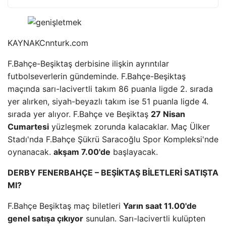
KAYNAK
Cnnturk.com
F.Bahçe-Beşiktaş derbisine ilişkin ayrıntılar
futbolseverlerin gündeminde. F.Bahçe-Beşiktaş
maçında sarı-lacivertli takım 86 puanla ligde 2. sırada
yer alırken, siyah-beyazlı takım ise 51 puanla ligde 4.
sırada yer alıyor. F.Bahçe ve Beşiktaş
27 Nisan
Cumartesi
yüzleşmek zorunda kalacaklar. Maç Ülker
Stadı'nda F.Bahçe Şükrü Saracoğlu Spor Kompleksi'nde
oynanacak.
akşam 7.00'de
başlayacak.
DERBY FENERBAHÇE – BEŞİKTAŞ BİLETLERİ SATIŞTA
MI?
F.Bahçe Beşiktaş maç biletleri
Yarın saat 11.00'de
genel satışa çıkıyor
sunulan. Sarı-lacivertli kulüpten