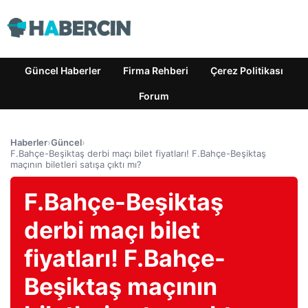
Güncel Haberler
Firma Rehberi
Çerez Politikası
Forum
Haberler
›
Güncel
›
F.Bahçe-Beşiktaş derbi maçı bilet fiyatları! F.Bahçe-Beşiktaş
maçının biletleri satışa çıktı mı?
F.Bahçe-Beşiktaş
derbi maçı bilet
fiyatları! F.Bahçe-
Beşiktaş maçının