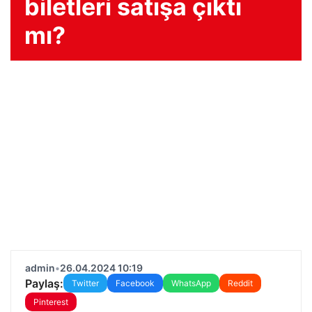
biletleri satışa çıktı
mı?
admin
•
26.04.2024 10:19
Paylaş:
Twitter
Facebook
WhatsApp
Reddit
Pinterest