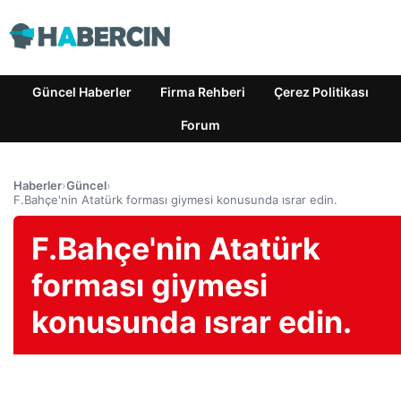
Güncel Haberler
Firma Rehberi
Çerez Politikası
Forum
Haberler
›
Güncel
›
F.Bahçe'nin Atatürk forması giymesi konusunda ısrar edin.
F.Bahçe'nin Atatürk
forması giymesi
konusunda ısrar edin.