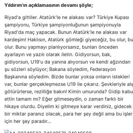
Yıldırım'ın açıklamasının devamı şöyle;
Riyad'a gittiler. Atatürk'le ne alakası var? Türkiye Kupası
şampiyonu, Türkiye şampiyonluğunun şampiyonuyla
Riyad'da maç yapacak. Bunun Atatürk'le ne alakası var
kardeşim! Haklısın, Atatürk gömleği giyeceğiz, bu olur, b
olur. Bunu yapmayı planlıyorsanız, bunları önceden
ayarlayın ve yazılı olarak iletin. Gidiyorsun, bak,
gidiyorsun, U19'u da yanına alıyorsun ve kendi ağzından
şu sözleri söylüyor; Bakana söyledim, Federasyon
Başkanına söyledim. Bizde bunlar yoksa onların istekleri
var, bunlar gerçekleşmezse U19 ile çıkarız. Şevkleriyle alı
götürürlerse, rezilliğe bakın! Kimin umurunda? Gidip kabu
ettin tamam mı? Eğer gitmeseydin, o zaman farklı bir
hikaye olurdu. Diyelim ki gitmeye karar verdiniz, gidecek
bir miktar paranız olacak, para her şey değil ama bu işler
için her şey paradır…