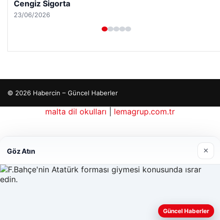
Hastaş Beton
26/05/2026
© 2026 Habercin – Güncel Haberler
malta dil okulları
|
lemagrup.com.tr
io
ordhub
×
Göz Atın
Güncel Haberler
Web sitemizi nasıl kullandığınızı daha iyi anlayabilmek,