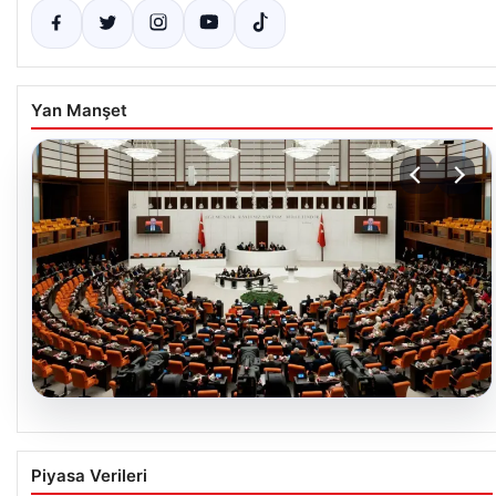
Yan Manşet
07.08.2026
TBMM’de “Terörsüz Türkiye” Tartışması:
Piyasa Verileri
İYİ Parti’nin Araştırma Önergesi Kabul