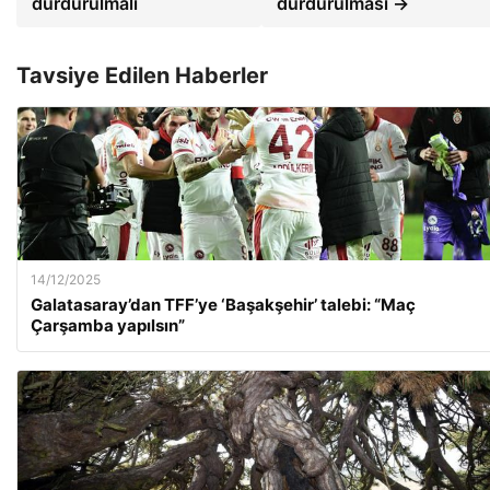
durdurulmalı
durdurulması →
Tavsiye Edilen Haberler
14/12/2025
Galatasaray’dan TFF’ye ‘Başakşehir’ talebi: “Maç
Çarşamba yapılsın”