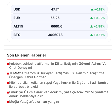
Görmedi
USD
47.74
▲ +0.18%
Türkiye Büyük Millet Meclisi Genel Kurulu’nda, İYİ Parti
tarafından sunulan ve AKP dönemindeki terörle…
EUR
55.25
▲ +0.32%
ALTIN
6660.6
▲ +2.59%
BTC
3096078
▲ +0.57%
Son Eklenen Haberler
Kelebek sohbet platformu İle Dijital İletişimin Güvenli Adresi Ve
■
Chat Deneyimi
TBMM’de “Terörsüz Türkiye” Tartışması: İYİ Parti’nin Araştırma
■
Önergesi Kabul Görmedi
Klibinde silah kullanan rapçi Yuşa Keskin ile 3 şüpheli adli kontrol
■
ile serbest bırakıldı
Emekliye ÖTV’siz araç verilecek mi, yasa çıkacak mı? Milyonlarca
■
emekli beklentiye girdi
Muğla Yatağan’da orman yangını
■