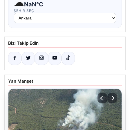
☁
NaN°C
ŞEHIR SEÇ
Bizi Takip Edin
Yan Manşet