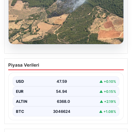
05.08.2026
Muğla Yatağan’da orman yangını
Piyasa Verileri
USD
47.59
▲ +0.10%
EUR
54.94
▲ +0.15%
ALTIN
6368.0
▲ +2.19%
BTC
3046624
▲ +1.08%