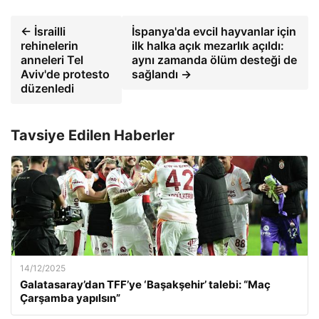
← İsrailli
İspanya'da evcil hayvanlar için
rehinelerin
ilk halka açık mezarlık açıldı:
anneleri Tel
aynı zamanda ölüm desteği de
Aviv'de protesto
sağlandı →
düzenledi
Tavsiye Edilen Haberler
14/12/2025
Galatasaray’dan TFF’ye ‘Başakşehir’ talebi: “Maç
Çarşamba yapılsın”