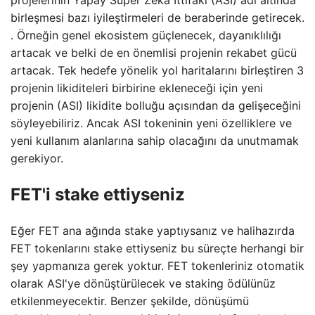
projelerinin Yapay Süper Zeka İttifakı (ASI) adı altında
birleşmesi bazı iyileştirmeleri de beraberinde getirecek.
. Örneğin genel ekosistem güçlenecek, dayanıklılığı
artacak ve belki de en önemlisi projenin rekabet gücü
artacak. Tek hedefe yönelik yol haritalarını birleştiren 3
projenin likiditeleri birbirine ekleneceği için yeni
projenin (ASI) likidite bolluğu açısından da gelişeceğini
söyleyebiliriz. Ancak ASI tokeninin yeni özelliklere ve
yeni kullanım alanlarına sahip olacağını da unutmamak
gerekiyor.
FET'i stake ettiyseniz
Eğer FET ana ağında stake yaptıysanız ve halihazırda
FET tokenlarını stake ettiyseniz bu süreçte herhangi bir
şey yapmanıza gerek yoktur. FET tokenleriniz otomatik
olarak ASI'ye dönüştürülecek ve staking ödülünüz
etkilenmeyecektir. Benzer şekilde, dönüşümü