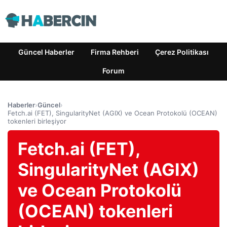
Güncel Haberler
Firma Rehberi
Çerez Politikası
Forum
Haberler
›
Güncel
›
Fetch.ai (FET), SingularityNet (AGIX) ve Ocean Protokolü (OCEAN)
tokenleri birleşiyor
Fetch.ai (FET),
SingularityNet (AGIX)
ve Ocean Protokolü
(OCEAN) tokenleri