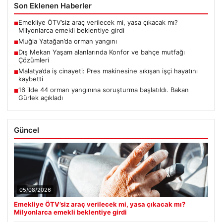
Son Eklenen Haberler
Emekliye ÖTV’siz araç verilecek mi, yasa çıkacak mı?
■
Milyonlarca emekli beklentiye girdi
Muğla Yatağan’da orman yangını
■
Dış Mekan Yaşam alanlarında Konfor ve bahçe mutfağı
■
Çözümleri
Malatya’da iş cinayeti: Pres makinesine sıkışan işçi hayatını
■
kaybetti
16 ilde 44 orman yangınına soruşturma başlatıldı. Bakan
■
Gürlek açıkladı
Güncel
05/08/2026
Emekliye ÖTV’siz araç verilecek mi, yasa çıkacak mı?
Milyonlarca emekli beklentiye girdi