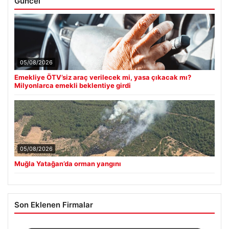
Güncel
05/08/2026
Emekliye ÖTV’siz araç verilecek mi, yasa çıkacak mı?
Milyonlarca emekli beklentiye girdi
05/08/2026
Muğla Yatağan’da orman yangını
Son Eklenen Firmalar