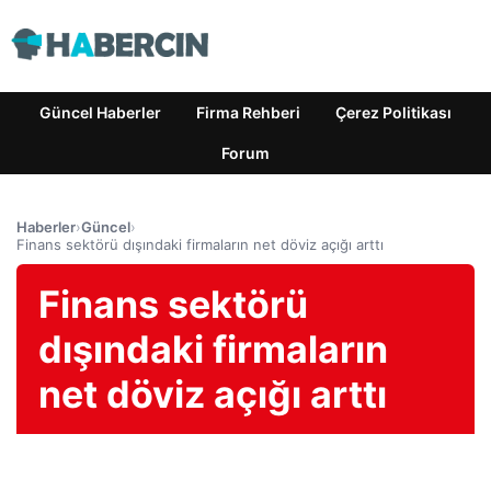
Güncel Haberler
Firma Rehberi
Çerez Politikası
Forum
Haberler
›
Güncel
›
Finans sektörü dışındaki firmaların net döviz açığı arttı
Finans sektörü
dışındaki firmaların
net döviz açığı arttı