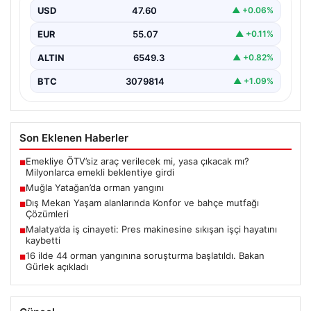
USD
47.60
▲ +0.06%
EUR
55.07
▲ +0.11%
ALTIN
6549.3
▲ +0.82%
BTC
3079814
▲ +1.09%
Son Eklenen Haberler
Emekliye ÖTV’siz araç verilecek mi, yasa çıkacak mı?
■
Milyonlarca emekli beklentiye girdi
Muğla Yatağan’da orman yangını
■
Dış Mekan Yaşam alanlarında Konfor ve bahçe mutfağı
■
Çözümleri
Malatya’da iş cinayeti: Pres makinesine sıkışan işçi hayatını
■
kaybetti
16 ilde 44 orman yangınına soruşturma başlatıldı. Bakan
■
Gürlek açıkladı