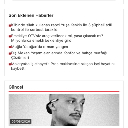
Son Eklenen Haberler
Klibinde silah kullanan rapçi Yuşa Keskin ile 3 şüpheli adli
■
kontrol ile serbest bırakıldı
Emekliye ÖTV’siz araç verilecek mi, yasa çıkacak mı?
■
Milyonlarca emekli beklentiye girdi
Muğla Yatağan’da orman yangını
■
Dış Mekan Yaşam alanlarında Konfor ve bahçe mutfağı
■
Çözümleri
Malatya’da iş cinayeti: Pres makinesine sıkışan işçi hayatını
■
kaybetti
Güncel
06/08/2026