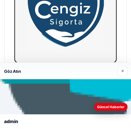
×
Göz Atın
Cengiz Sigorta
23/06/2026
Web sitemizi nasıl kullandığınızı daha iyi anlayabilmek,
deneyiminizi kişiselleştirmek ve geliştirmek amacıyla çerezler
Güncel Haberler
kullanıyoruz.
Çerez Politikamız
admin
Reddet
Kabul Et
© 2026 Habercin – Güncel Haberler