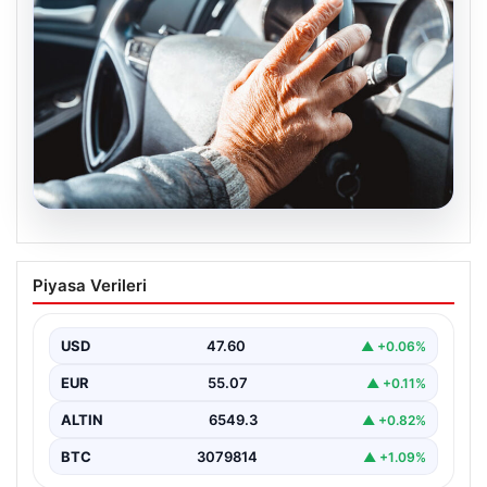
05.08.2026
Emekliye ÖTV’siz araç verilecek mi,
Piyasa Verileri
yasa çıkacak mı? Milyonlarca emekli
beklentiye girdi
USD
47.60
▲ +0.06%
EUR
55.07
▲ +0.11%
ALTIN
6549.3
▲ +0.82%
BTC
3079814
▲ +1.09%