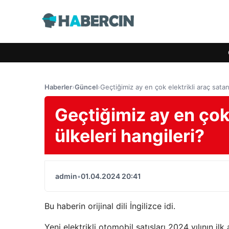
Haberler
›
Güncel
›
Geçtiğimiz ay en çok elektrikli araç satan
Geçtiğimiz ay en çok
ülkeleri hangileri?
admin
•
01.04.2024 20:41
Bu haberin orijinal dili İngilizce idi.
Yeni elektrikli otomobil satışları 2024 yılının i