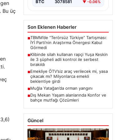
BTC
3078581
▼ -0.06%
agen
. Bu üç
Son Eklenen Haberler
TBMM’de “Terörsüz Türkiye” Tartışması:
■
İYİ Parti’nin Araştırma Önergesi Kabul
Görmedi
Klibinde silah kullanan rapçi Yuşa Keskin
■
 en
ile 3 şüpheli adli kontrol ile serbest
bırakıldı
ti.
Emekliye ÖTV’siz araç verilecek mi, yasa
■
çıkacak mı? Milyonlarca emekli
veç
beklentiye girdi
Muğla Yatağan’da orman yangını
■
Dış Mekan Yaşam alanlarında Konfor ve
■
bahçe mutfağı Çözümleri
33,6)
Güncel
erdi: