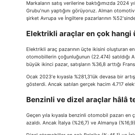
Markaların satış verilerine baktığımızda 2024 y
Grubu'nun yaptığını görüyoruz. Alman otomotiv d
şirket Avrupa ve İngiltere pazarlarının %52'sind
Elektrikli araçlar en çok hangi
Elektrikli araç pazarının üçte ikisini oluşturan e
otomobillerin çoğunluğunun (22.474) satıldığı A
büyük ikinci pazar, satışların %36,8 arttığı Fran
Ocak 2023'e kıyasla %281,3'lük devasa bir artışl
gösterdi. Ancak satılan gerçek hacim 4.717 elektr
Benzinli ve dizel araçlar hâlâ t
Geçen yıla kıyasla benzinli otomobil pazarı en
azaldı. Ancak İtalya (%26,7) ve Almanya (%16,9)
Dizel otomobiller en çok Belçika (%-45,1) ve İz