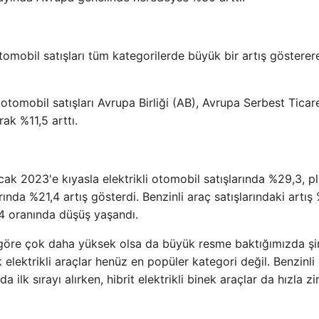
tomobil satışları tüm kategorilerde büyük bir artış göstere
otomobil satışları Avrupa Birliği (AB), Avrupa Serbest Ticar
rak %11,5 arttı.
cak 2023'e kıyasla elektrikli otomobil satışlarında %29,3, p
rında %21,4 artış gösterdi. Benzinli araç satışlarındaki artış
,4 oranında düşüş yaşandı.
lara göre çok daha yüksek olsa da büyük resme baktığımızda şi
 elektrikli araçlar henüz en popüler kategori değil. Benzinli
ilk sırayı alırken, hibrit elektrikli binek araçlar da hızla z