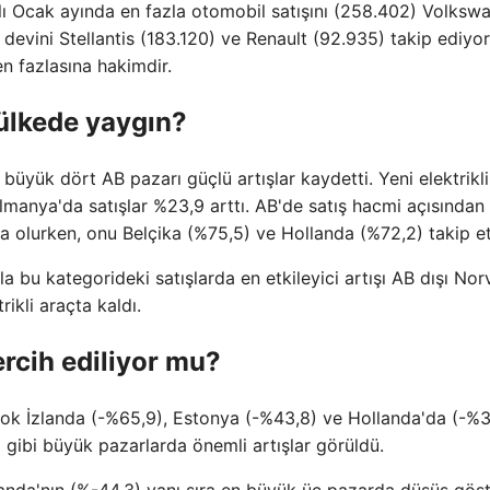
ılı Ocak ayında en fazla otomobil satışını (258.402) Volksw
evini Stellantis (183.120) ve Renault (92.935) takip ediyor
en fazlasına hakimdir.
 ülkede yaygın?
n büyük dört AB pazarı güçlü artışlar kaydetti. Yeni elektrikli
lmanya'da satışlar %23,9 arttı. AB'de satış hacmi açısından
sa olurken, onu Belçika (%75,5) ve Hollanda (%72,2) takip et
a bu kategorideki satışlarda en etkileyici artışı AB dışı Nor
ikli araçta kaldı.
ercih ediliyor mu?
 çok İzlanda (-%65,9), Estonya (-%43,8) ve Hollanda'da (-%
 gibi büyük pazarlarda önemli artışlar görüldü.
landa'nın (%-44,3) yanı sıra en büyük üç pazarda düşüş göst