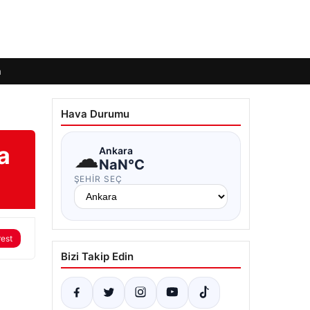
m
Hava Durumu
a
☁
Ankara
NaN°C
ŞEHIR SEÇ
rest
Bizi Takip Edin