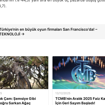
,7).
Türkiye'nin en büyük oyun firmaları San Francisco'da! –
TEKNOLOJİ →
25
13/12/2025
lık Çam: Şemsiye Gibi
TCMB’nin Aralık 2025 Faiz Ka
Doğru Sarkan Ağaç
İçin Geri Sayım Başladı!