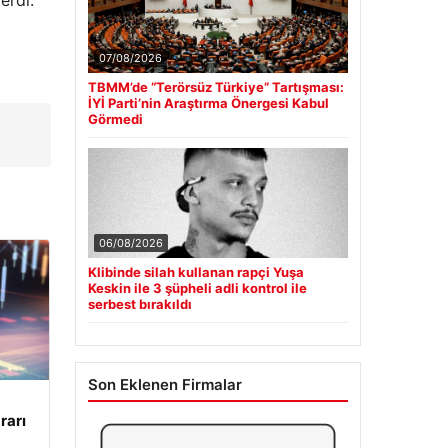
07/08/2026
TBMM’de “Terörsüz Türkiye” Tartışması:
İYİ Parti’nin Araştırma Önergesi Kabul
Görmedi
06/08/2026
Klibinde silah kullanan rapçi Yuşa
Keskin ile 3 şüpheli adli kontrol ile
serbest bırakıldı
Son Eklenen Firmalar
rarı