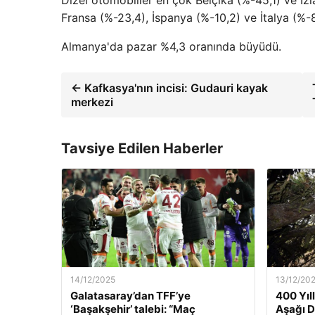
Fransa (%-23,4), İspanya (%-10,2) ve İtalya (%-8
Almanya'da pazar %4,3 oranında büyüdü.
← Kafkasya'nın incisi: Gudauri kayak
merkezi
Tavsiye Edilen Haberler
14/12/2025
13/12/20
Galatasaray’dan TFF’ye
400 Yıl
‘Başakşehir’ talebi: “Maç
Aşağı 