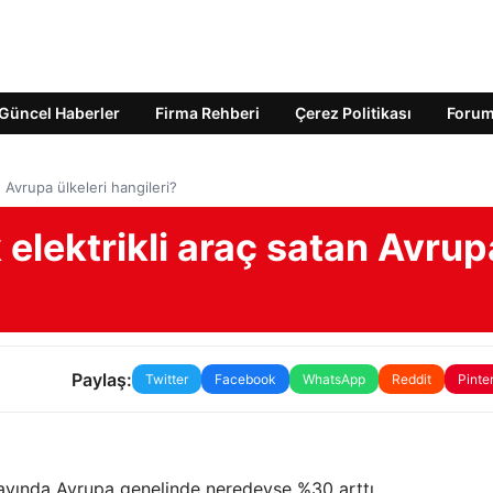
Güncel Haberler
Firma Rehberi
Çerez Politikası
Foru
 Avrupa ülkeleri hangileri?
 elektrikli araç satan Avrup
Paylaş:
Twitter
Facebook
WhatsApp
Reddit
Pinte
lk ayında Avrupa genelinde neredeyse %30 arttı.