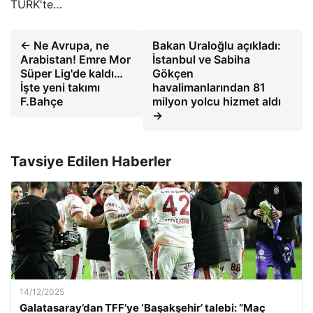
TÜRK'te…
← Ne Avrupa, ne
Bakan Uraloğlu açıkladı:
Arabistan! Emre Mor
İstanbul ve Sabiha
Süper Lig'de kaldı…
Gökçen
İşte yeni takımı
havalimanlarından 81
F.Bahçe
milyon yolcu hizmet aldı
→
Tavsiye Edilen Haberler
14/12/2025
Galatasaray’dan TFF’ye ‘Başakşehir’ talebi: “Maç