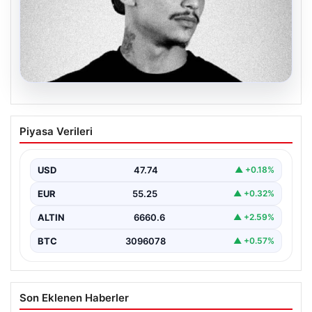
06.08.2026
Klibinde silah kullanan rapçi Yuşa
Piyasa Verileri
Keskin ile 3 şüpheli adli kontrol ile
serbest bırakıldı
USD
47.74
▲ +0.18%
EUR
55.25
▲ +0.32%
ALTIN
6660.6
▲ +2.59%
BTC
3096078
▲ +0.57%
Son Eklenen Haberler