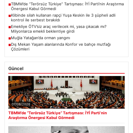
TBMM’de “Terörsüz Türkiye” Tartışması: İYİ Parti’nin Araştırma
■
Önergesi Kabul Görmedi
Klibinde silah kullanan rapçi Yuşa Keskin ile 3 şüpheli adli
■
kontrol ile serbest bırakıldı
Emekliye ÖTV’siz araç verilecek mi, yasa çıkacak mı?
■
Milyonlarca emekli beklentiye girdi
Muğla Yatağan’da orman yangını
■
Dış Mekan Yaşam alanlarında Konfor ve bahçe mutfağı
■
Çözümleri
Güncel
07/08/2026
TBMM’de “Terörsüz Türkiye” Tartışması: İYİ Parti’nin
Araştırma Önergesi Kabul Görmedi