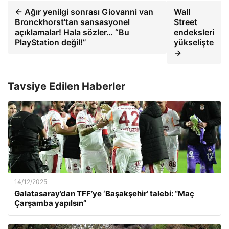
← Ağır yenilgi sonrası Giovanni van
Wall
Bronckhorst'tan sansasyonel
Street
açıklamalar! Hala sözler… “Bu
endeksleri
PlayStation değil!”
yükselişte
→
Tavsiye Edilen Haberler
14/12/2025
Galatasaray’dan TFF’ye ‘Başakşehir’ talebi: “Maç
Çarşamba yapılsın”