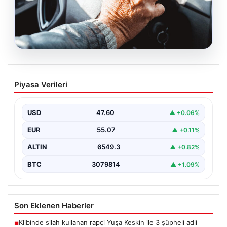
05.08.2026
Emekliye ÖTV’siz araç verilecek mi,
Piyasa Verileri
yasa çıkacak mı? Milyonlarca emekli
beklentiye girdi
USD
47.60
▲ +0.06%
EUR
55.07
▲ +0.11%
ALTIN
6549.3
▲ +0.82%
BTC
3079814
▲ +1.09%
Son Eklenen Haberler
Klibinde silah kullanan rapçi Yuşa Keskin ile 3 şüpheli adli
■