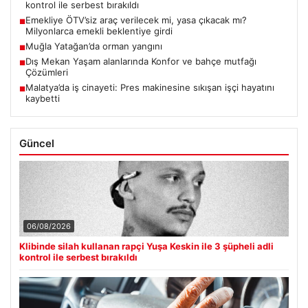
kontrol ile serbest bırakıldı
Emekliye ÖTV’siz araç verilecek mi, yasa çıkacak mı?
■
Milyonlarca emekli beklentiye girdi
Muğla Yatağan’da orman yangını
■
Dış Mekan Yaşam alanlarında Konfor ve bahçe mutfağı
■
Çözümleri
Malatya’da iş cinayeti: Pres makinesine sıkışan işçi hayatını
■
kaybetti
Güncel
06/08/2026
Klibinde silah kullanan rapçi Yuşa Keskin ile 3 şüpheli adli
kontrol ile serbest bırakıldı