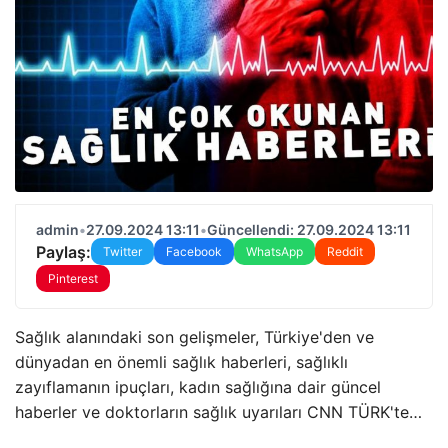
admin
•
27.09.2024 13:11
•
Güncellendi: 27.09.2024 13:11
Paylaş:
Twitter
Facebook
WhatsApp
Reddit
Pinterest
Sağlık alanındaki son gelişmeler, Türkiye'den ve
dünyadan en önemli sağlık haberleri, sağlıklı
zayıflamanın ipuçları, kadın sağlığına dair güncel
haberler ve doktorların sağlık uyarıları CNN TÜRK'te…