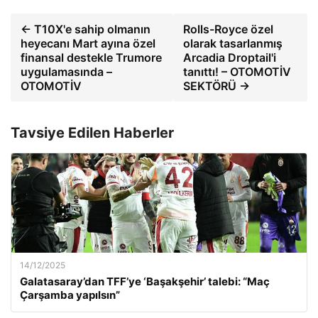
← T10X'e sahip olmanın
Rolls-Royce özel
heyecanı Mart ayına özel
olarak tasarlanmış
finansal destekle Trumore
Arcadia Droptail'i
uygulamasında –
tanıttı! – OTOMOTİV
OTOMOTİV
SEKTÖRÜ →
Tavsiye Edilen Haberler
14/12/2025
Galatasaray’dan TFF’ye ‘Başakşehir’ talebi: “Maç
Çarşamba yapılsın”