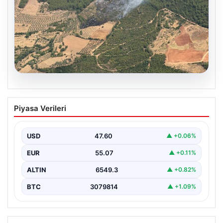
05.08.2026
Muğla Yatağan’da orman yangını
Piyasa Verileri
USD
47.60
▲ +0.06%
EUR
55.07
▲ +0.11%
ALTIN
6549.3
▲ +0.82%
BTC
3079814
▲ +1.09%