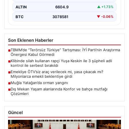
ALTIN
6604.9
▲ +1.73%
BTC
3078581
▼ -0.06%
Son Eklenen Haberler
TBMM’de “Terörsüz Türkiye” Tartışması: İYİ Parti’nin Araştırma
■
Önergesi Kabul Görmedi
Klibinde silah kullanan rapçi Yuşa Keskin ile 3 şüpheli adli
■
kontrol ile serbest bırakıldı
Emekliye ÖTV’siz araç verilecek mi, yasa çıkacak mı?
■
Milyonlarca emekli beklentiye girdi
Muğla Yatağan’da orman yangını
■
Dış Mekan Yaşam alanlarında Konfor ve bahçe mutfağı
■
Çözümleri
Güncel