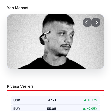
Yan Manşet
06.08.2026
Klibinde silah kullanan rapçi Yuşa
Piyasa Verileri
Keskin ile 3 şüpheli adli kontrol ile
serbest bırakıldı
USD
47.71
▲ +0.17%
EUR
55.05
▲ +0.05%