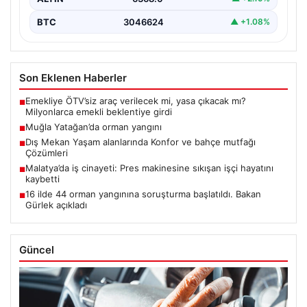
BTC
3046624
▲ +1.08%
Son Eklenen Haberler
Emekliye ÖTV’siz araç verilecek mi, yasa çıkacak mı?
■
Milyonlarca emekli beklentiye girdi
Muğla Yatağan’da orman yangını
■
Dış Mekan Yaşam alanlarında Konfor ve bahçe mutfağı
■
Çözümleri
Malatya’da iş cinayeti: Pres makinesine sıkışan işçi hayatını
■
kaybetti
16 ilde 44 orman yangınına soruşturma başlatıldı. Bakan
■
Gürlek açıkladı
Güncel