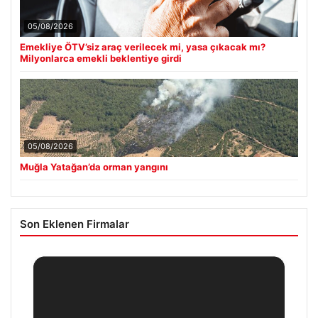
05/08/2026
Emekliye ÖTV’siz araç verilecek mi, yasa çıkacak mı?
Milyonlarca emekli beklentiye girdi
05/08/2026
Muğla Yatağan’da orman yangını
Son Eklenen Firmalar