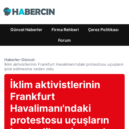
Güncel Haberler
Firma Rehberi
Çerez Politikası
Forum
Haberler
›
Güncel
›
İklim aktivistlerinin Frankfurt Havalimanı'ndaki protestosu uçuşların
iptal edilmesine neden oldu
İklim aktivistlerinin
Frankfurt
Havalimanı'ndaki
protestosu uçuşların