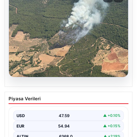
05.08.2026
Muğla Yatağan’da orman yangını
Piyasa Verileri
USD
47.59
▲ +0.10%
EUR
54.94
▲ +0.15%
ALTIN
6368.0
▲ +2.19%