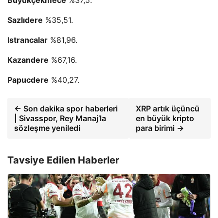
Büyükçekmece
%37,5.
Sazlıdere
%35,51.
Istrancalar
%81,96.
Kazandere
%67,16.
Papucdere
%40,27.
← Son dakika spor haberleri
XRP artık üçüncü
| Sivasspor, Rey Manaj’la
en büyük kripto
sözleşme yeniledi
para birimi →
Tavsiye Edilen Haberler