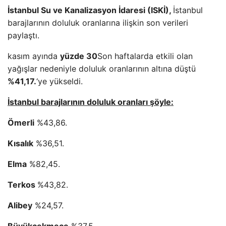
İstanbul Su ve Kanalizasyon İdaresi (ISKİ),
İstanbul
barajlarının doluluk oranlarına ilişkin son verileri
paylaştı.
kasım ayında
yüzde 30
Son haftalarda etkili olan
yağışlar nedeniyle doluluk oranlarının altına düştü
%41,17.
‘ye yükseldi.
İstanbul barajlarının doluluk oranları şöyle:
Ömerli
%43,86.
Kısalık
%36,51.
Elma
%82,45.
Terkos
%43,82.
Alibey
%24,57.