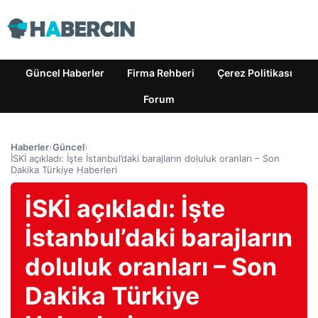
Güncel Haberler
Firma Rehberi
Çerez Politikası
Forum
Haberler
›
Güncel
›
İSKİ açıkladı: İşte İstanbul’daki barajların doluluk oranları – Son
Dakika Türkiye Haberleri
İSKİ açıkladı: İşte
İstanbul’daki barajların
doluluk oranları – Son
Dakika Türkiye