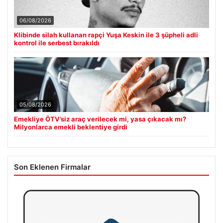
06/08/2026
Klibinde silah kullanan rapçi Yuşa Keskin ile 3 şüpheli adli
kontrol ile serbest bırakıldı
05/08/2026
Emekliye ÖTV’siz araç verilecek mi, yasa çıkacak mı?
Milyonlarca emekli beklentiye girdi
Son Eklenen Firmalar