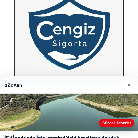
×
Göz Atın
Hastaş Beton
26/05/2026
Güncel Haberler
Web sitemizi nasıl kullandığınızı daha iyi anlayabilmek,
deneyiminizi kişiselleştirmek ve geliştirmek amacıyla çerezler