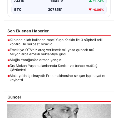
ALTIN
6604.9
▲ +1.73%
BTC
3078581
▼ -0.06%
Son Eklenen Haberler
Klibinde silah kullanan rapçi Yuşa Keskin ile 3 şüpheli adli
■
kontrol ile serbest bırakıldı
Emekliye ÖTV’siz araç verilecek mi, yasa çıkacak mı?
■
Milyonlarca emekli beklentiye girdi
Muğla Yatağan’da orman yangını
■
Dış Mekan Yaşam alanlarında Konfor ve bahçe mutfağı
■
Çözümleri
Malatya’da iş cinayeti: Pres makinesine sıkışan işçi hayatını
■
kaybetti
Güncel