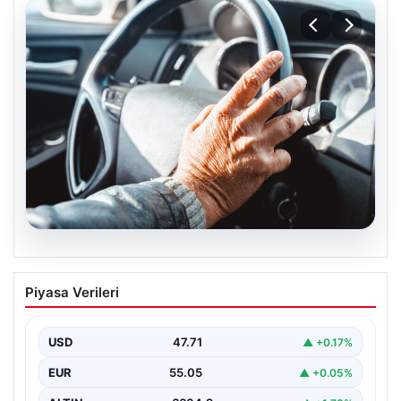
05.08.2026
Emekliye ÖTV’siz araç verilecek mi,
Piyasa Verileri
yasa çıkacak mı? Milyonlarca emekli
beklentiye girdi
USD
47.71
▲ +0.17%
EUR
55.05
▲ +0.05%