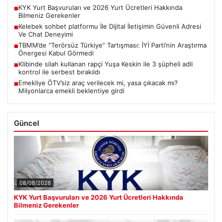
KYK Yurt Başvuruları ve 2026 Yurt Ücretleri Hakkında
■
Bilmeniz Gerekenler
Kelebek sohbet platformu İle Dijital İletişimin Güvenli Adresi
■
Ve Chat Deneyimi
TBMM’de “Terörsüz Türkiye” Tartışması: İYİ Parti’nin Araştırma
■
Önergesi Kabul Görmedi
Klibinde silah kullanan rapçi Yuşa Keskin ile 3 şüpheli adli
■
kontrol ile serbest bırakıldı
Emekliye ÖTV’siz araç verilecek mi, yasa çıkacak mı?
■
Milyonlarca emekli beklentiye girdi
Güncel
08/08/2026
KYK Yurt Başvuruları ve 2026 Yurt Ücretleri Hakkında
Bilmeniz Gerekenler