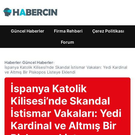
Güncel Haberler
Firma Rehberi
Çerez Politikası
Forum
Haberler
›
Güncel Haberler
›
İspanya Katolik Kilisesi’nde Skandal İstismar Vakaları: Yedi Kardinal
ve Altmış Bir Piskopos Listeye Eklendi
İspanya Katolik
Kilisesi’nde Skandal
İstismar Vakaları: Yedi
Kardinal ve Altmış Bir