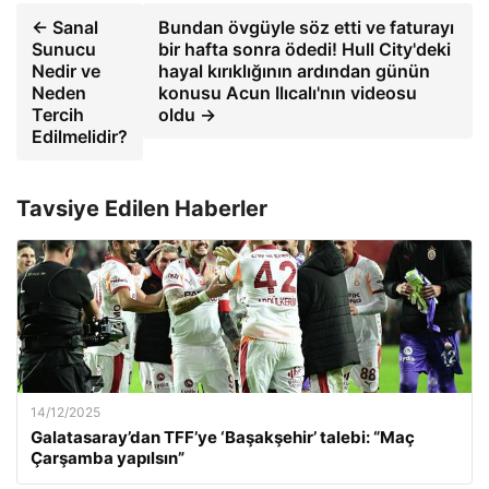
← Sanal
Bundan övgüyle söz etti ve faturayı
Sunucu
bir hafta sonra ödedi! Hull City'deki
Nedir ve
hayal kırıklığının ardından günün
Neden
konusu Acun Ilıcalı'nın videosu
Tercih
oldu →
Edilmelidir?
Tavsiye Edilen Haberler
14/12/2025
Galatasaray’dan TFF’ye ‘Başakşehir’ talebi: “Maç
Çarşamba yapılsın”