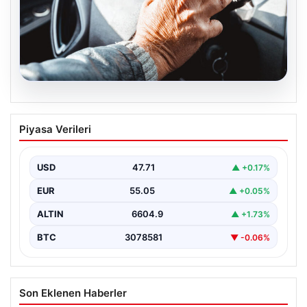
05.08.2026
Emekliye ÖTV’siz araç verilecek mi,
Piyasa Verileri
yasa çıkacak mı? Milyonlarca emekli
beklentiye girdi
USD
47.71
▲ +0.17%
EUR
55.05
▲ +0.05%
ALTIN
6604.9
▲ +1.73%
BTC
3078581
▼ -0.06%
Son Eklenen Haberler