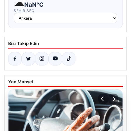
☁
NaN°C
ŞEHIR SEÇ
Bizi Takip Edin
Yan Manşet