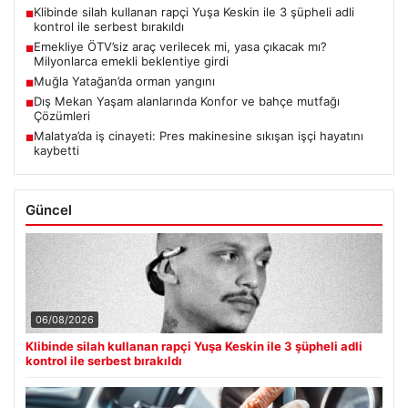
Klibinde silah kullanan rapçi Yuşa Keskin ile 3 şüpheli adli
■
kontrol ile serbest bırakıldı
Emekliye ÖTV’siz araç verilecek mi, yasa çıkacak mı?
■
Milyonlarca emekli beklentiye girdi
Muğla Yatağan’da orman yangını
■
Dış Mekan Yaşam alanlarında Konfor ve bahçe mutfağı
■
Çözümleri
Malatya’da iş cinayeti: Pres makinesine sıkışan işçi hayatını
■
kaybetti
Güncel
06/08/2026
Klibinde silah kullanan rapçi Yuşa Keskin ile 3 şüpheli adli
kontrol ile serbest bırakıldı