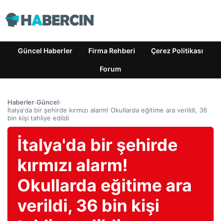
Güncel Haberler
Firma Rehberi
Çerez Politikası
Forum
Haberler
›
Güncel
›
İtalya'da bir şehirde kırmızı alarm! Okullarda eğitime ara verildi, 36
bin kişi tahliye edildi
İtalya'da bir şehirde
kırmızı alarm!
Okullarda eğitime ara
verildi, 36 bin kişi