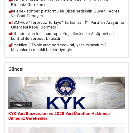
■
Bilmeniz Gerekenler
Kelebek sohbet platformu İle Dijital İletişimin Güvenli Adresi
■
Ve Chat Deneyimi
TBMM’de “Terörsüz Türkiye” Tartışması: İYİ Parti’nin Araştırma
■
Önergesi Kabul Görmedi
Klibinde silah kullanan rapçi Yuşa Keskin ile 3 şüpheli adli
■
kontrol ile serbest bırakıldı
Emekliye ÖTV’siz araç verilecek mi, yasa çıkacak mı?
■
Milyonlarca emekli beklentiye girdi
Güncel
08/08/2026
KYK Yurt Başvuruları ve 2026 Yurt Ücretleri Hakkında
Bilmeniz Gerekenler