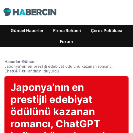
Güncel Haberler
Firma Rehberi
Çerez Politikası
Forum
Haberler
›
Güncel
›
Japonya'nın en prestijli edebiyat ödülünü kazanan romancı,
ChatGPT kullandığını duyurdu
Japonya'nın en
prestijli edebiyat
ödülünü kazanan
romancı, ChatGPT