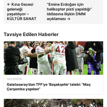
← Kına Gecesi
“Emine Erdoğan için
geleneği
helikopter pisti yapıldığı”
yaşatılıyor –
iddiasına ilişkin DMM
KÜLTÜR SANAT
açıklaması →
Tavsiye Edilen Haberler
14/12/2025
Galatasaray’dan TFF’ye ‘Başakşehir’ talebi: “Maç
Çarşamba yapılsın”