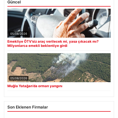
Güncel
05/08/2026
Emekliye ÖTV’siz araç verilecek mi, yasa çıkacak mı?
Milyonlarca emekli beklentiye girdi
05/08/2026
Muğla Yatağan’da orman yangını
Son Eklenen Firmalar