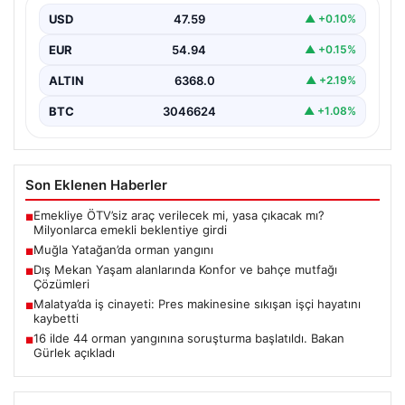
USD
47.59
▲ +0.10%
EUR
54.94
▲ +0.15%
ALTIN
6368.0
▲ +2.19%
BTC
3046624
▲ +1.08%
Son Eklenen Haberler
Emekliye ÖTV’siz araç verilecek mi, yasa çıkacak mı?
■
Milyonlarca emekli beklentiye girdi
Muğla Yatağan’da orman yangını
■
Dış Mekan Yaşam alanlarında Konfor ve bahçe mutfağı
■
Çözümleri
Malatya’da iş cinayeti: Pres makinesine sıkışan işçi hayatını
■
kaybetti
16 ilde 44 orman yangınına soruşturma başlatıldı. Bakan
■
Gürlek açıkladı