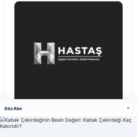
×
Göz Atın
Hastaş Beton
26/05/2026