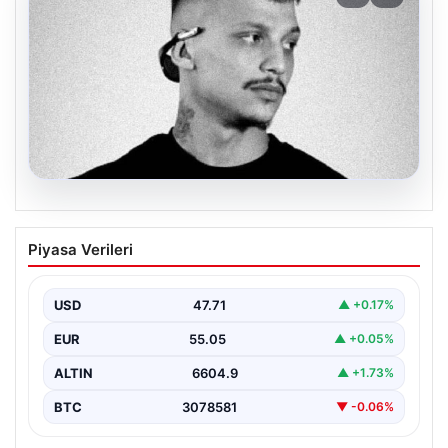
06.08.2026
Klibinde silah kullanan rapçi Yuşa
Piyasa Verileri
Keskin ile 3 şüpheli adli kontrol ile
serbest bırakıldı
USD
47.71
▲ +0.17%
EUR
55.05
▲ +0.05%
ALTIN
6604.9
▲ +1.73%
BTC
3078581
▼ -0.06%