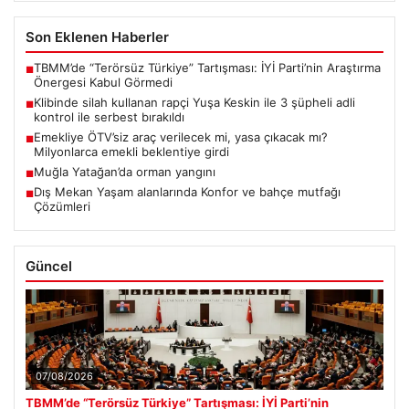
Son Eklenen Haberler
TBMM’de “Terörsüz Türkiye” Tartışması: İYİ Parti’nin Araştırma
■
Önergesi Kabul Görmedi
Klibinde silah kullanan rapçi Yuşa Keskin ile 3 şüpheli adli
■
kontrol ile serbest bırakıldı
Emekliye ÖTV’siz araç verilecek mi, yasa çıkacak mı?
■
Milyonlarca emekli beklentiye girdi
Muğla Yatağan’da orman yangını
■
Dış Mekan Yaşam alanlarında Konfor ve bahçe mutfağı
■
Çözümleri
Güncel
07/08/2026
TBMM’de “Terörsüz Türkiye” Tartışması: İYİ Parti’nin