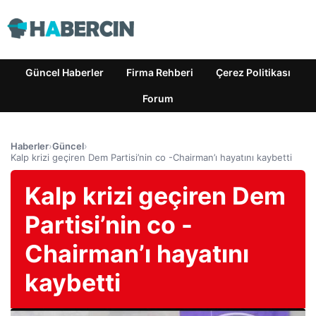
Güncel Haberler
Firma Rehberi
Çerez Politikası
Forum
Haberler
›
Güncel
›
Kalp krizi geçiren Dem Partisi’nin co -Chairman’ı hayatını kaybetti
Kalp krizi geçiren Dem
Partisi’nin co -
Chairman’ı hayatını
kaybetti